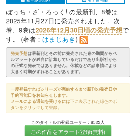
ぼっち・ざ・ろっく! の最新刊、8巻は
2025年11月27日に発売されました。次
巻、9巻は
2026年12月30日頃の発売予想
で
す。 (著者：
はまじあき
)
発売予想
は最新刊とその前に発売された巻の期間からベ
ルアラートが独自に計算しているだけであり出版社から
の正式な発表ではありません。休載などの諸事情により
大きく時期がずれることがあります。
一度登録すればシリーズが完結するまで新刊の発売日や
予約可能日をお知らせします。
メールによる通知を受けるには
下に表示された緑色のボ
タンをクリックして登録。
このタイトルの登録ユーザー：8523人
この作品をアラート登録(無料)