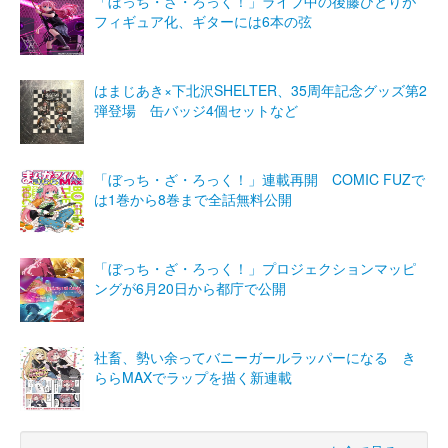
「ぼっち・ざ・ろっく！」ライブ中の後藤ひとりが
フィギュア化、ギターには6本の弦
はまじあき×下北沢SHELTER、35周年記念グッズ第2
弾登場 缶バッジ4個セットなど
「ぼっち・ざ・ろっく！」連載再開 COMIC FUZで
は1巻から8巻まで全話無料公開
「ぼっち・ざ・ろっく！」プロジェクションマッピ
ングが6月20日から都庁で公開
社畜、勢い余ってバニーガールラッパーになる き
ららMAXでラップを描く新連載