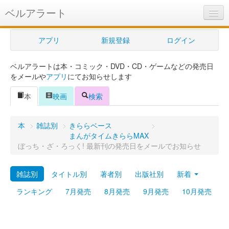
ベルアラート
ベルアラートとは
アプリ
新規登録
ログイン
ヘルプ
ベルアラートは本・コミック・DVD・CD・ゲームなどの発売日
新規登録
をメールや
アプリ
にてお知らせします
ログイン
本
映画
検索
Myカレンダー
本
>
雑誌別
>
きららベース
>
購入管理
まんがタイムきららMAX
ぼっち・ざ・ろっく! 最新刊の発売日をメールでお知らせ
Myシェルフ
雑誌別
タイトル別
著者別
出版社別
新着
プレミアム
ランキング
7月発売
8月発売
9月発売
10月発売