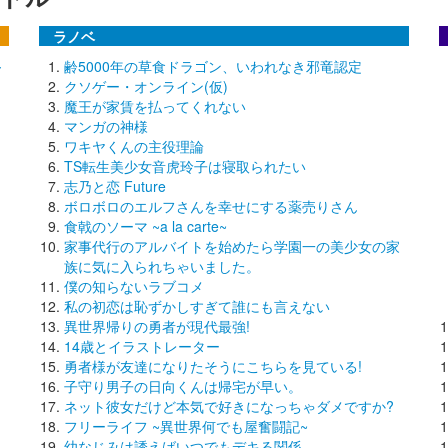
ラノベ
～
齢5000年の草食ドラゴン、いわれなき邪竜認定
クソゲー・オンライン(仮)
魔王が家賃を払ってくれない
マンガの神様
ワキヤくんの主役理論
TS転生美少女音虎玲子は寝取られたい
志乃と恋 Future
ボロボロのエルフさんを幸せにする薬売りさん
食戟のソーマ ~a la carte~
家事代行のアルバイトを始めたら学園一の美少女の家
族に気に入られちゃいました。
僕の知らないラブコメ
私の初恋は恥ずかしすぎて誰にも言えない
異世界帰りの勇者が現代最強!
14歳とイラストレーター
勇者様が友達になりたそうにこちらを見ている!
子守り男子の日向くんは帰宅が早い。
ネット彼女だけど本気で好きになっちゃダメですか?
フリーライフ ~異世界何でも屋奮闘記~
幼なじみは誘えばいつでもデキる関係