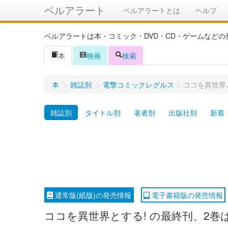
ベルアラート
ベルアラートとは
ヘルプ
ベルアラートは本・コミック・DVD・CD・ゲームなど
本
映画
検索
本
>
雑誌別
>
電撃コミックレグルス
>
ココを異世界と
雑誌別
タイトル別
著者別
出版社別
新着
通常版(紙版)の発売情報
電子書籍版の発売情報
ココを異世界とする! の最終刊、2巻は