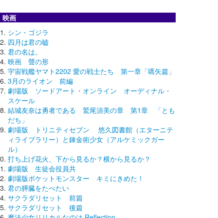
映画
シン・ゴジラ
四月は君の嘘
君の名は。
映画 聲の形
宇宙戦艦ヤマト2202 愛の戦士たち 第一章「嚆矢篇」
3月のライオン 前編
劇場版 ソードアート・オンライン オーディナル・
スケール
結城友奈は勇者である 鷲尾須美の章 第1章 「とも
だち」
劇場版 トリニティセブン 悠久図書館（エターニテ
ィライブラリー）と錬金術少女（アルケミックガー
ル）
打ち上げ花火、下から見るか？横から見るか？
劇場版 生徒会役員共
劇場版ポケットモンスター キミにきめた！
君の膵臓をたべたい
サクラダリセット 前篇
サクラダリセット 後篇
魔法少女リリカルなのは Reflection