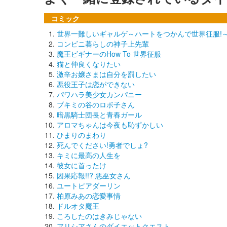
コミック
世界一難しいギャルゲ～ハートをつかんで世界征服!
コンビニ暮らしの神子上先輩
魔王ビギナーのHow To 世界征服
猫と仲良くなりたい
激辛お嬢さまは自分を罰したい
悪役王子は恋ができない
パワハラ美少女カンパニー
ブキミの谷のロボ子さん
暗黒騎士団長と青春ガール
アロマちゃんは今夜も恥ずかしい
ひまりのまわり
死んでください!勇者でしょ?
キミに最高の人生を
彼女に首ったけ
因果応報!!? 悪巫女さん
ユートピアダーリン
柏原みあの恋愛事情
ドルオタ魔王
ころしたのはきみじゃない
アリシアさんのダイエットクエスト