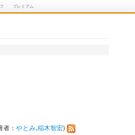
フ
プレミアム
著者：
やとみ
,
稲木智宏
)