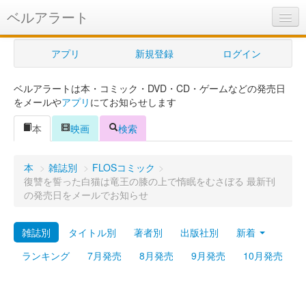
ベルアラート
ベルアラートとは
アプリ
新規登録
ログイン
ヘルプ
ベルアラートは本・コミック・DVD・CD・ゲームなどの発売日
新規登録
をメールや
アプリ
にてお知らせします
ログイン
本
映画
検索
Myカレンダー
本
>
雑誌別
>
FLOSコミック
>
購入管理
復讐を誓った白猫は竜王の膝の上で惰眠をむさぼる 最新刊
の発売日をメールでお知らせ
Myシェルフ
雑誌別
タイトル別
著者別
出版社別
新着
プレミアム
ランキング
7月発売
8月発売
9月発売
10月発売