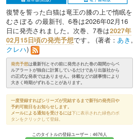
復讐を誓った白猫は竜王の膝の上で惰眠を
むさぼる の最新刊、6巻は2026年02月16
日に発売されました。次巻、7巻は
2027年
02月15日頃の発売予想
です。 (著者：
あき
,
クレハ
)
発売予想
は最新刊とその前に発売された巻の期間からベ
ルアラートが独自に計算しているだけであり出版社から
の正式な発表ではありません。休載などの諸事情により
大きく時期がずれることがあります。
一度登録すればシリーズが完結するまで新刊の発売日や
予約可能日をお知らせします。
メールによる通知を受けるには
下に表示された緑色のボ
タンをクリックして登録。
このタイトルの登録ユーザー：4676人