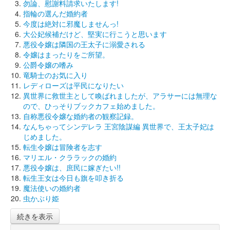
勿論、慰謝料請求いたします!
指輪の選んだ婚約者
今度は絶対に邪魔しませんっ!
大公妃候補だけど、堅実に行こうと思います
悪役令嬢は隣国の王太子に溺愛される
令嬢はまったりをご所望。
公爵令嬢の嗜み
竜騎士のお気に入り
レディローズは平民になりたい
異世界に救世主として喚ばれましたが、アラサーには無理な
ので、ひっそりブックカフェ始めました。
自称悪役令嬢な婚約者の観察記録。
なんちゃってシンデレラ 王宮陰謀編 異世界で、王太子妃は
じめました。
転生令嬢は冒険者を志す
マリエル・クララックの婚約
悪役令嬢は、庶民に嫁ぎたい!!
転生王女は今日も旗を叩き折る
魔法使いの婚約者
虫かぶり姫
続きを表示