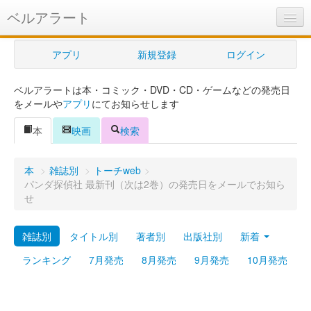
ベルアラート
ベルアラートとは
アプリ
新規登録
ログイン
ヘルプ
ベルアラートは本・コミック・DVD・CD・ゲームなどの発売日
新規登録
をメールや
アプリ
にてお知らせします
ログイン
本
映画
検索
Myカレンダー
本
>
雑誌別
>
トーチweb
>
購入管理
パンダ探偵社 最新刊（次は2巻）の発売日をメールでお知ら
せ
Myシェルフ
雑誌別
タイトル別
著者別
出版社別
新着
プレミアム
ランキング
7月発売
8月発売
9月発売
10月発売