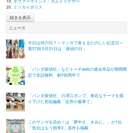
ネヴァーマインド・カムトゥゲザー
ミツカイポリス
続きを表示
ニュース
今日は何の日？～マンガで覚えるたのしい記念日～
第37回 5月21日は「探偵の日」
「パンダ探偵社」などトーチwebの過去作品が期間限
定で全話無料、創刊6周年で
「パンダ探偵社」の澤江ポンプ、身近なテーマを掘
り下げた初短編集「近所の最果て」
このマンガを読め！は「夢中さ、きみに。」が1位、
「気分はもう戦争3」原作も掲載