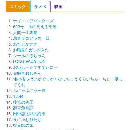
コミック
ラノベ
映画
ナイトメアバスターズ
602号、木の見える部屋
人間一生図巻
思春期コアラの一日
わたしがナナ
お猫見2 ガルがきた
シールの赤ちゃん
LONG VACATION
おいしー☆ですてぃにー
金継ぎおじさん
俺の雄っぱいがでっかくなっちまうくらいちゅーちゅー吸っ
てくれ
ふにゃふにゃ一揆
18.44-
後宮の炎王
翻車魚奇譚
田中恋太郎の終末
夜に潜む獣たち
復元師の家