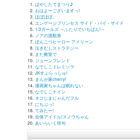
はやしたてまつり♪
おはよーございますっ!
ほぼほぼ。
エンゲージプリンセス サイド・バイ・サイド
1/2ガールズ ～ふたりでいちばん!～
ノアの渡航券
ぽんこつヒーロー アイリーン
泣きむしストラテジー
また教室で
ジューンフレンド
なでしこドレミソラ
JKすぷらっしゅ!
まんが家cherry!
漫画家ちゃんは眠れない
なでしこナイン
ネコじまにゃんだフル
にちぶっ!
てみたー!
合体アイドル!スノウちゃん
あいらいく俳句