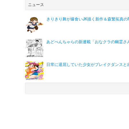
ニュース
きりきり舞が爆食いJK描く新作＆森繁拓真の
あどべんちゃらの新連載「おなクラの幽霊さ
日常に退屈していた少女がブレイクダンスと
(C