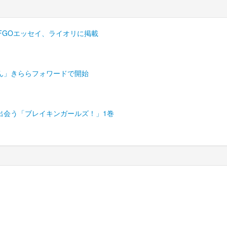
FGOエッセイ、ライオリに掲載
ん」きららフォワードで開始
出会う「ブレイキンガールズ！」1巻
) ベルアラート |
利用規約
|
個人情報保護方針
|
会社概要
|
お問い合わせ