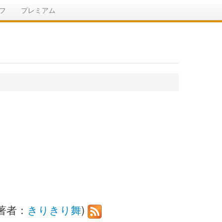
フ
プレミアム
著者：
きりきり舞
)