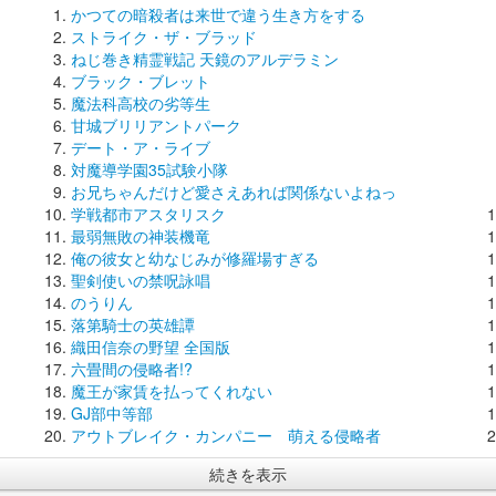
かつての暗殺者は来世で違う生き方をする
ストライク・ザ・ブラッド
ねじ巻き精霊戦記 天鏡のアルデラミン
ブラック・ブレット
魔法科高校の劣等生
甘城ブリリアントパーク
デート・ア・ライブ
対魔導学園35試験小隊
お兄ちゃんだけど愛さえあれば関係ないよねっ
学戦都市アスタリスク
最弱無敗の神装機竜
俺の彼女と幼なじみが修羅場すぎる
聖剣使いの禁呪詠唱
のうりん
落第騎士の英雄譚
織田信奈の野望 全国版
六畳間の侵略者!?
魔王が家賃を払ってくれない
GJ部中等部
アウトブレイク・カンパニー 萌える侵略者
続きを表示