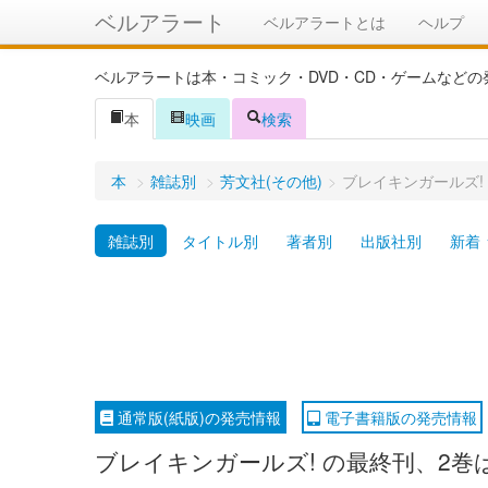
ベルアラート
ベルアラートとは
ヘルプ
ベルアラートは本・コミック・DVD・CD・ゲームなど
本
映画
検索
本
>
雑誌別
>
芳文社(その他)
>
ブレイキンガールズ! 
雑誌別
タイトル別
著者別
出版社別
新着
通常版(紙版)の発売情報
電子書籍版の発売情報
ブレイキンガールズ! の最終刊、2巻は