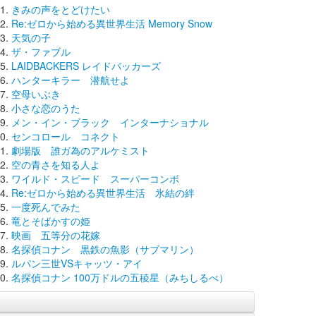
きみの声をとどけたい
Re:ゼロから始める異世界生活 Memory Snow
天気の子
ザ・ファブル
LAIDBACKERS レイドバッカーズ
ハンターキラー 潜航せよ
空母いぶき
小さな恋のうた
メン・イン・ブラック インターナショナル
センコロール コネクト
劇場版 誰ガ為のアルケミスト
空の青さを知る人よ
ワイルド・スピード スーパーコンボ
Re:ゼロから始める異世界生活 氷結の絆
一度死んでみた
竜とそばかすの姫
映画 五等分の花嫁
名探偵コナン 黒鉄の魚影（サブマリン）
ルパン三世VSキャッツ・アイ
名探偵コナン 100万ドルの五稜星（みちしるべ）