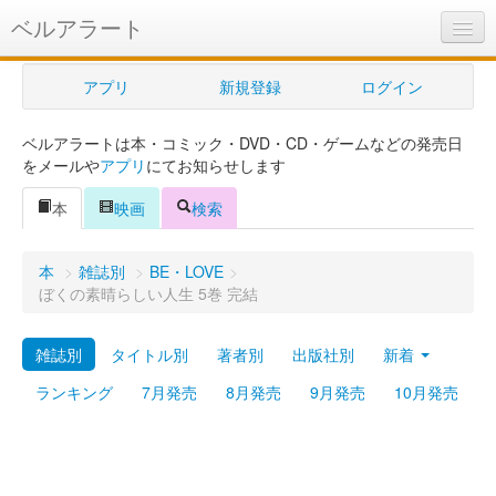
ベルアラート
ベルアラートとは
アプリ
新規登録
ログイン
ヘルプ
ベルアラートは本・コミック・DVD・CD・ゲームなどの発売日
新規登録
をメールや
アプリ
にてお知らせします
ログイン
本
映画
検索
Myカレンダー
本
>
雑誌別
>
BE・LOVE
>
購入管理
ぼくの素晴らしい人生 5巻 完結
Myシェルフ
雑誌別
タイトル別
著者別
出版社別
新着
プレミアム
ランキング
7月発売
8月発売
9月発売
10月発売