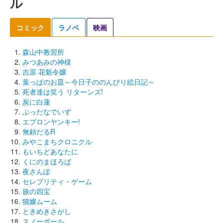
ル
コミック
ラノベ
映画
森山中教習所
みつあみの神様
吉原 花魁令嬢
葉っぱのお皿～今日子ののんびり絵日記～
死者達は笑う リターンズ!
炭に白蓮
ぶっだなでいず
エプロンヤンキー!
無頼だるR
みやこまちクロニクル
もいちどあなたに
くにのまほろば
夜さんぽ
セレブリティ・ゲーム
旅の四宝
猫嬢ムーム
ときめきさがし
スノーボール