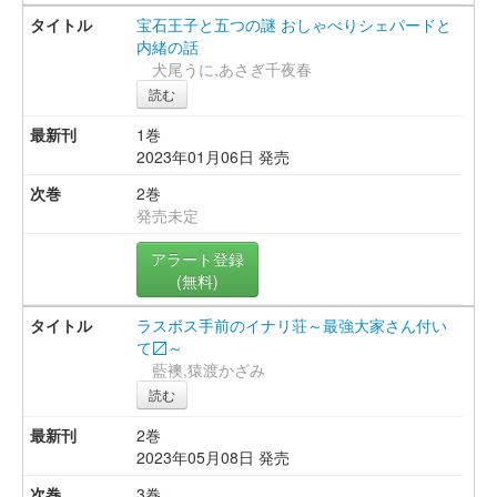
宝石王子と五つの謎 おしゃべりシェパードと
内緒の話
犬尾うに,あさぎ千夜春
読む
1巻
2023年01月06日 発売
2巻
発売未定
アラート登録
(無料)
ラスボス手前のイナリ荘～最強大家さん付い
て〼～
藍襖,猿渡かざみ
読む
2巻
2023年05月08日 発売
3巻