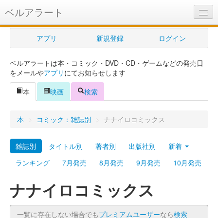
ベルアラート
ベルアラートとは
アプリ
新規登録
ログイン
ヘルプ
ベルアラートは本・コミック・DVD・CD・ゲームなどの発売日
新規登録
をメールや
アプリ
にてお知らせします
ログイン
本
映画
検索
Myカレンダー
本
>
コミック：雑誌別
>
ナナイロコミックス
購入管理
雑誌別
タイトル別
著者別
出版社別
新着
Myシェルフ
ランキング
7月発売
8月発売
9月発売
10月発売
プレミアム
ナナイロコミックス
一覧に存在しない場合でも
プレミアムユーザー
なら
検索