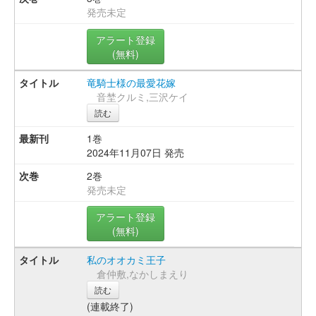
発売未定
アラート登録
(無料)
竜騎士様の最愛花嫁
音埜クルミ,三沢ケイ
読む
1巻
2024年11月07日 発売
2巻
発売未定
アラート登録
(無料)
私のオオカミ王子
倉仲敷,なかしまえり
読む
(連載終了)