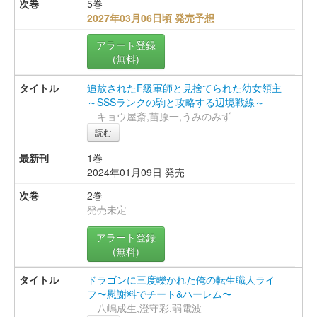
5巻
2027年03月06日頃 発売予想
アラート登録
(無料)
追放されたF級軍師と見捨てられた幼女領主
～SSSランクの駒と攻略する辺境戦線～
キョウ屋斎,苗原一,うみのみず
読む
1巻
2024年01月09日 発売
2巻
発売未定
アラート登録
(無料)
ドラゴンに三度轢かれた俺の転生職人ライ
フ〜慰謝料でチート&ハーレム〜
八嶋成生,澄守彩,弱電波