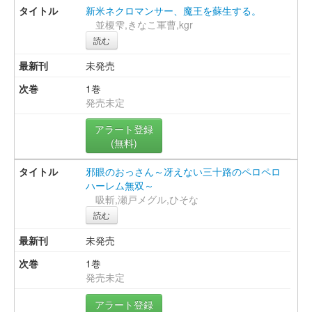
新米ネクロマンサー、魔王を蘇生する。
並榎雫,きなこ軍曹,kgr
読む
未発売
1巻
発売未定
アラート登録
(無料)
邪眼のおっさん～冴えない三十路のペロペロ
ハーレム無双～
吸斬,瀬戸メグル,ひそな
読む
未発売
1巻
発売未定
アラート登録