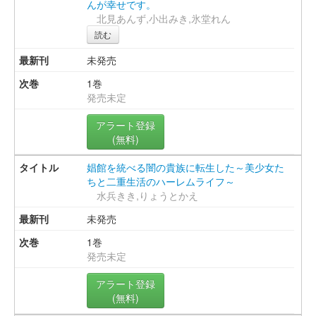
んが幸せです。
北見あんず,小出みき,氷堂れん
読む
未発売
1巻
発売未定
アラート登録
(無料)
娼館を統べる闇の貴族に転生した～美少女た
ちと二重生活のハーレムライフ～
水兵きき,りょうとかえ
未発売
1巻
発売未定
アラート登録
(無料)