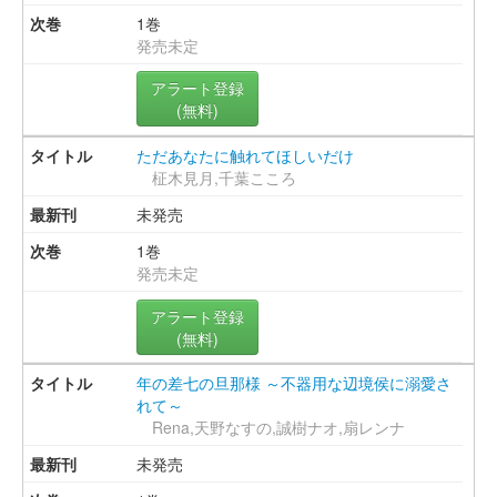
1巻
発売未定
アラート登録
(無料)
ただあなたに触れてほしいだけ
柾木見月,千葉こころ
未発売
1巻
発売未定
アラート登録
(無料)
年の差七の旦那様 ～不器用な辺境侯に溺愛さ
れて～
Rena,天野なすの,誠樹ナオ,扇レンナ
未発売