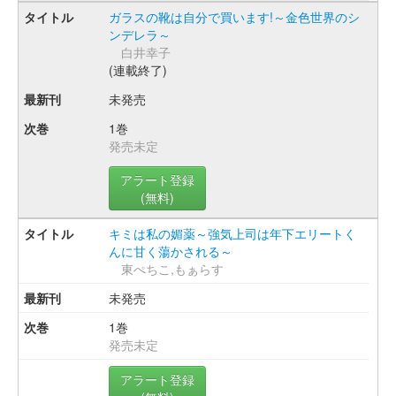
ガラスの靴は自分で買います!～金色世界のシ
ンデレラ～
白井幸子
(連載終了)
未発売
1巻
発売未定
アラート登録
(無料)
キミは私の媚薬～強気上司は年下エリートく
んに甘く蕩かされる～
東ぺちこ,もぁらす
未発売
1巻
発売未定
アラート登録