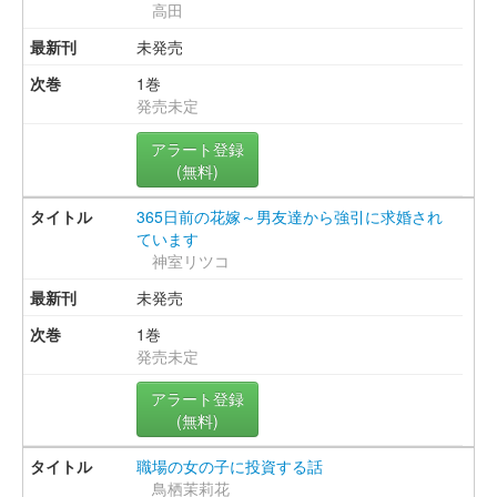
高田
未発売
1巻
発売未定
アラート登録
(無料)
365日前の花嫁～男友達から強引に求婚され
ています
神室リツコ
未発売
1巻
発売未定
アラート登録
(無料)
職場の女の子に投資する話
鳥栖茉莉花