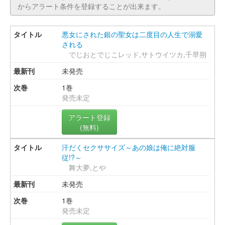
からアラート条件を登録することが出来ます。
悪女にされた銀の聖女は二度目の人生で溺愛
される
でじおとでじこレッド,サトウイツカ,千早朔
未発売
1巻
発売未定
アラート登録
(無料)
汗だくセクササイズ～あの娘は俺に絶対服
従!?～
舞大夢,とや
未発売
1巻
発売未定