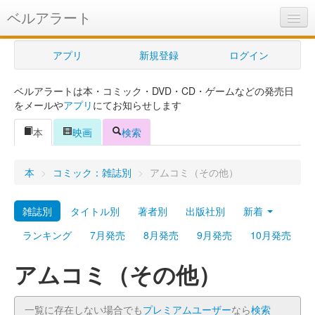
ベルアラート
ベルアラートとは
アプリ
新規登録
ログイン
ヘルプ
ベルアラートは本・コミック・DVD・CD・ゲームなどの発売日
新規登録
をメールや
アプリ
にてお知らせします
ログイン
本
映画
検索
Myカレンダー
本
>
コミック：雑誌別
>
アムコミ（その他）
購入管理
雑誌別
タイトル別
著者別
出版社別
新着
Myシェルフ
ランキング
7月発売
8月発売
9月発売
10月発売
プレミアム
アムコミ（その他）
一覧に存在しない場合でも
プレミアムユーザー
なら
検索