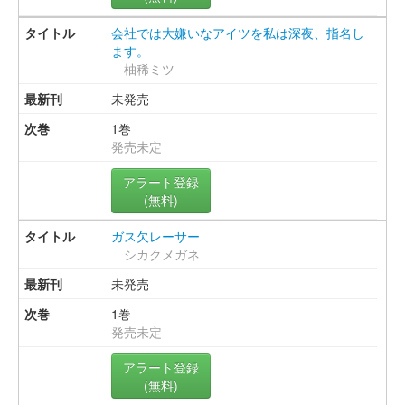
会社では大嫌いなアイツを私は深夜、指名し
ます。
柚稀ミツ
未発売
1巻
発売未定
アラート登録
(無料)
ガス欠レーサー
シカクメガネ
未発売
1巻
発売未定
アラート登録
(無料)