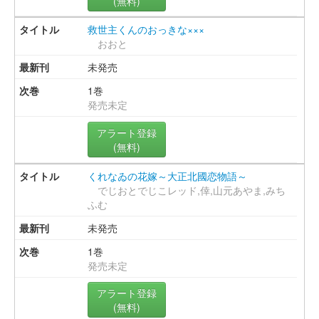
(無料)
救世主くんのおっきな×××
おおと
未発売
1巻
発売未定
アラート登録
(無料)
くれなゐの花嫁～大正北國恋物語～
でじおとでじこレッド,倖,山元あやま,みち
ふむ
未発売
1巻
発売未定
アラート登録
(無料)