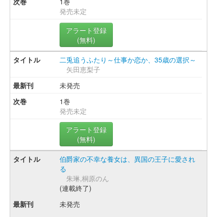
1巻
発売未定
アラート登録
(無料)
二兎追うふたり～仕事か恋か、35歳の選択～
矢田恵梨子
未発売
1巻
発売未定
アラート登録
(無料)
伯爵家の不幸な養女は、異国の王子に愛され
る
朱琳,桐原のん
(連載終了)
未発売