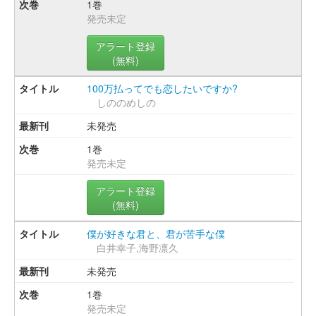
1巻
発売未定
アラート登録
(無料)
100万払ってでも恋したいですか?
しののめしの
未発売
1巻
発売未定
アラート登録
(無料)
僕が好きな君と、君が苦手な僕
白井幸子,海野凛久
未発売
1巻
発売未定