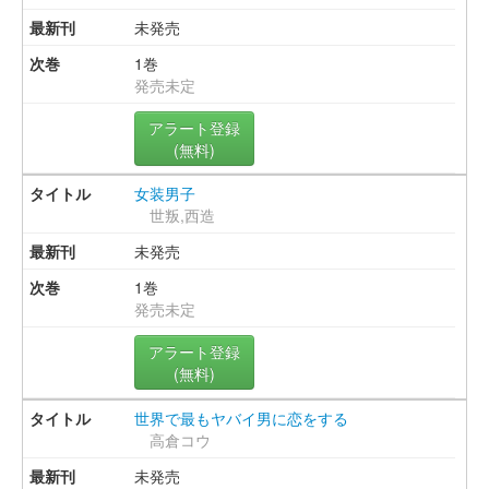
未発売
1巻
発売未定
アラート登録
(無料)
女装男子
世叛,西造
未発売
1巻
発売未定
アラート登録
(無料)
世界で最もヤバイ男に恋をする
高倉コウ
未発売