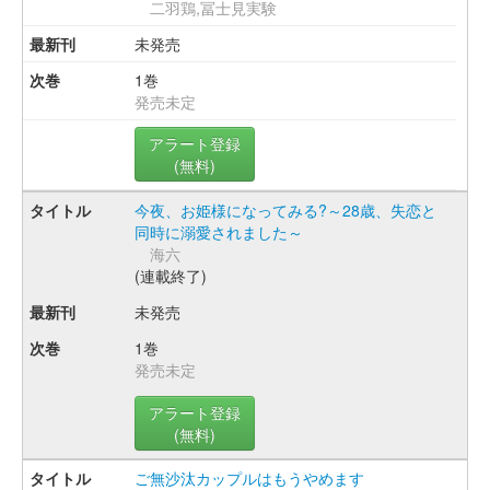
二羽鶏,冨士見実験
未発売
1巻
発売未定
アラート登録
(無料)
今夜、お姫様になってみる?～28歳、失恋と
同時に溺愛されました～
海六
(連載終了)
未発売
1巻
発売未定
アラート登録
(無料)
ご無沙汰カップルはもうやめます