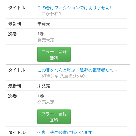
この恋はフィクションではありません!
にかわ柚生
未発売
1巻
発売未定
アラート登録
(無料)
この罪をなんと呼ぶ～追葬の復讐者たち～
和時シキ,八重樫ひのめ
未発売
1巻
発売未定
アラート登録
(無料)
今夜、夫の後輩に抱かれます