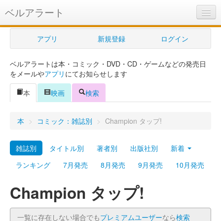
ベルアラート
ベルアラートとは
アプリ
新規登録
ログイン
ヘルプ
ベルアラートは本・コミック・DVD・CD・ゲームなどの発売日
新規登録
をメールや
アプリ
にてお知らせします
ログイン
本
映画
検索
Myカレンダー
本
>
コミック：雑誌別
>
Champion タップ!
購入管理
雑誌別
タイトル別
著者別
出版社別
新着
Myシェルフ
ランキング
7月発売
8月発売
9月発売
10月発売
プレミアム
Champion タップ!
一覧に存在しない場合でも
プレミアムユーザー
なら
検索