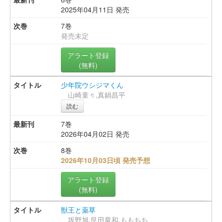
2025年04月11日 発売
7巻
発売未定
アラート登録
(無料)
少年院ウシジマくん
山崎童々,真鍋昌平
読む
7巻
2026年04月02日 発売
8巻
2026年10月03日頃 発売予想
アラート登録
(無料)
獣王と薬草
坂野旭,艮田竜和,ももちち