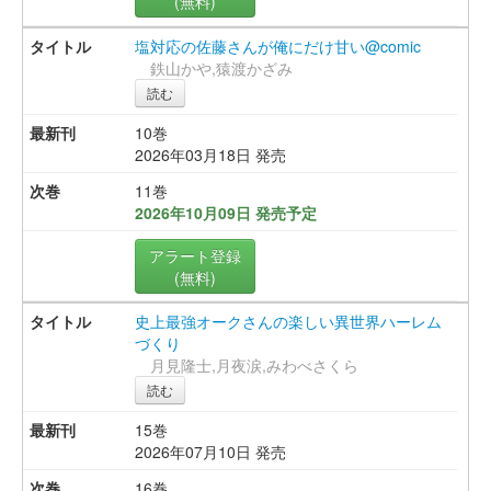
(無料)
塩対応の佐藤さんが俺にだけ甘い@comic
鉄山かや,猿渡かざみ
読む
10巻
2026年03月18日 発売
11巻
2026年10月09日 発売予定
アラート登録
(無料)
史上最強オークさんの楽しい異世界ハーレム
づくり
月見隆士,月夜涙,みわべさくら
読む
15巻
2026年07月10日 発売
16巻