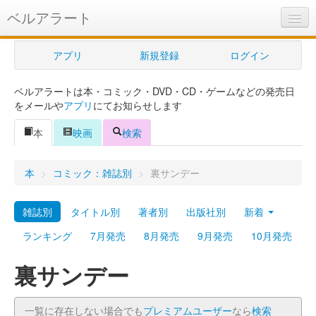
ベルアラート
ベルアラートとは
アプリ
新規登録
ログイン
ヘルプ
ベルアラートは本・コミック・DVD・CD・ゲームなどの発売日
新規登録
をメールや
アプリ
にてお知らせします
ログイン
本
映画
検索
Myカレンダー
本
>
コミック：雑誌別
>
裏サンデー
購入管理
雑誌別
タイトル別
著者別
出版社別
新着
Myシェルフ
ランキング
7月発売
8月発売
9月発売
10月発売
プレミアム
裏サンデー
一覧に存在しない場合でも
プレミアムユーザー
なら
検索