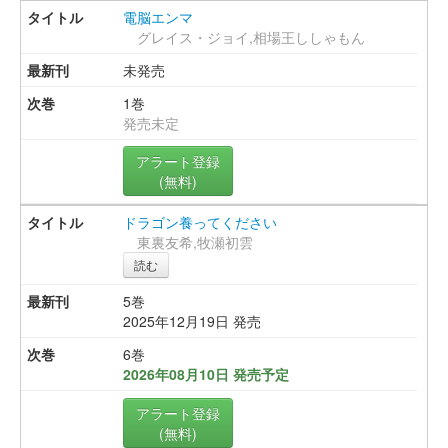
電脳エンマ
グレイス・ジョイ,相場王ししゃもん
未発売
1巻
発売未定
アラート登録
(無料)
ドラゴン養ってください
東裏友希,牧瀬初雲
読む
5巻
2025年12月19日 発売
6巻
2026年08月10日 発売予定
アラート登録
(無料)