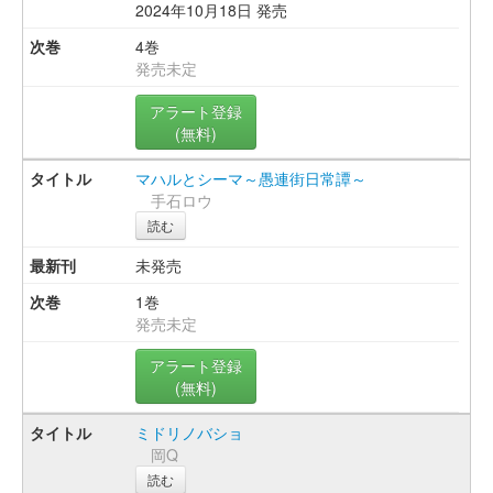
2024年10月18日 発売
4巻
発売未定
アラート登録
(無料)
マハルとシーマ～愚連街日常譚～
手石ロウ
読む
未発売
1巻
発売未定
アラート登録
(無料)
ミドリノバショ
岡Q
読む