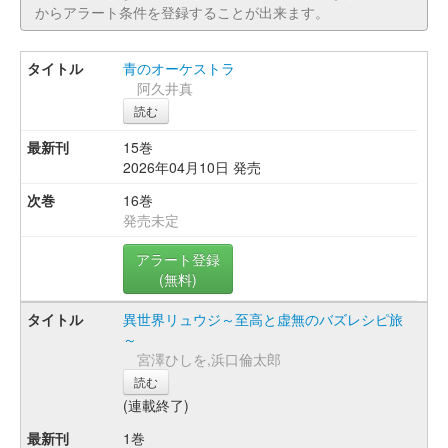
からアラート条件を登録することが出来ます。
青のオーケストラ
阿久井真
読む
15巻
2026年04月10日 発売
16巻
発売未定
アラート登録
(無料)
異世界リュウジ～至高と虚無のバズレシピ旅
～
宮澤ひしを,浜口倫太郎
読む
(連載終了)
1巻