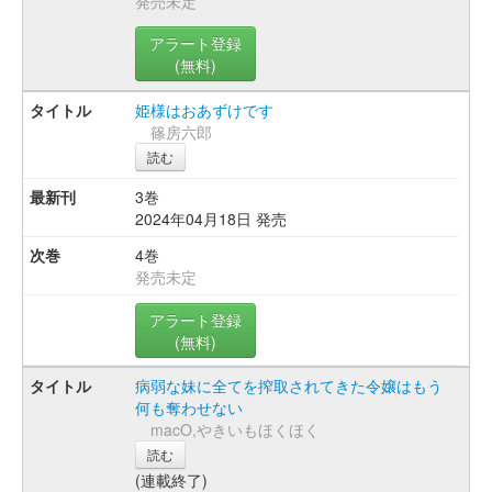
発売未定
アラート登録
(無料)
姫様はおあずけです
篠房六郎
読む
3巻
2024年04月18日 発売
4巻
発売未定
アラート登録
(無料)
病弱な妹に全てを搾取されてきた令嬢はもう
何も奪わせない
macO,やきいもほくほく
読む
(連載終了)