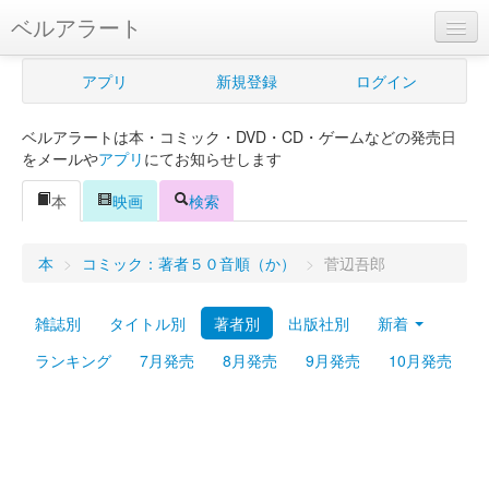
ベルアラート
ベルアラートとは
アプリ
新規登録
ログイン
ヘルプ
ベルアラートは本・コミック・DVD・CD・ゲームなどの発売日
新規登録
をメールや
アプリ
にてお知らせします
ログイン
本
映画
検索
Myカレンダー
本
>
コミック：著者５０音順（か）
>
菅辺吾郎
購入管理
雑誌別
タイトル別
著者別
出版社別
新着
Myシェルフ
ランキング
7月発売
8月発売
9月発売
10月発売
プレミアム