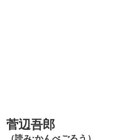
菅辺吾郎
（読み:かんべごろう）