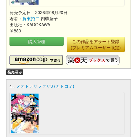
発売予定日：2026年08月20日
著者：
賀東招二
,四季童子
出版社：KADOKAWA
￥880
購入管理
この作品をアラート登録
(プレミアムユーザー限定)
発売済み
4：
メオトデサファリ3 (カドコミ)