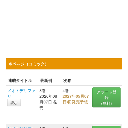
＠ペ～ジ（コミック）
連載タイトル
最新刊
次巻
メオトデサファ
3巻
4巻
アラート登
リ
2026年08
2027年05月07
録
月07日 発
日頃 発売予想
読む
(無料)
売