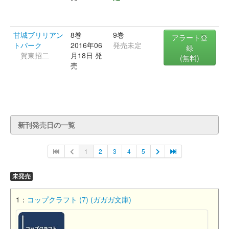
甘城ブリリアン
8巻
9巻
アラート登
トパーク
2016年06
発売未定
録
賀東招二
月18日 発
(無料)
売
新刊発売日の一覧
1
2
3
4
5
未発売
1：
コップクラフト (7) (ガガガ文庫)