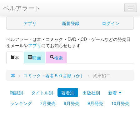
ベルアラート
ベルアラートとは
アプリ
新規登録
ログイン
ヘルプ
ベルアラートは本・コミック・DVD・CD・ゲームなどの発売日
新規登録
をメールや
アプリ
にてお知らせします
ログイン
本
映画
検索
Myカレンダー
本
>
コミック：著者５０音順（か）
>
賀東招二
購入管理
雑誌別
タイトル別
著者別
出版社別
新着
Myシェルフ
ランキング
7月発売
8月発売
9月発売
10月発売
プレミアム