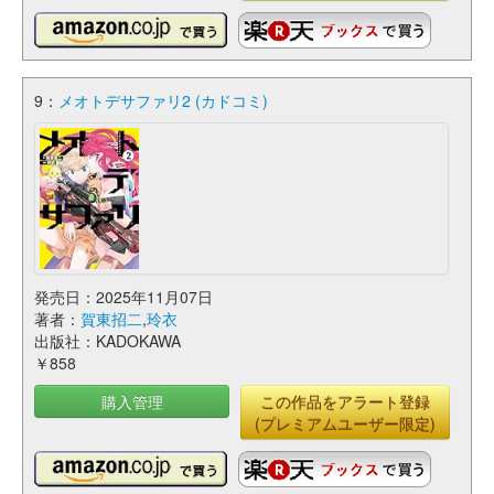
9：
メオトデサファリ2 (カドコミ)
発売日：2025年11月07日
著者：
賀東招二
,
玲衣
出版社：KADOKAWA
￥858
購入管理
この作品をアラート登録
(プレミアムユーザー限定)