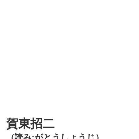
賀東招二
（読み:がとうしょうじ）