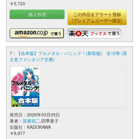
￥5,720
購入管理
この作品をアラート登録
(プレミアムユーザー限定)
7：
【合本版】フルメタル・パニック！(新装版) 全12巻 (富
士見ファンタジア文庫)
発売日：2026年03月25日
著者：
賀東招二
,四季童子
出版社：KADOKAWA
￥8,877