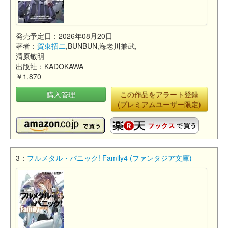
発売予定日：2026年08月20日
著者：
賀東招二
,BUNBUN,海老川兼武,
渭原敏明
出版社：KADOKAWA
￥1,870
購入管理
この作品をアラート登録
(プレミアムユーザー限定)
3：
フルメタル・パニック! Family4 (ファンタジア文庫)