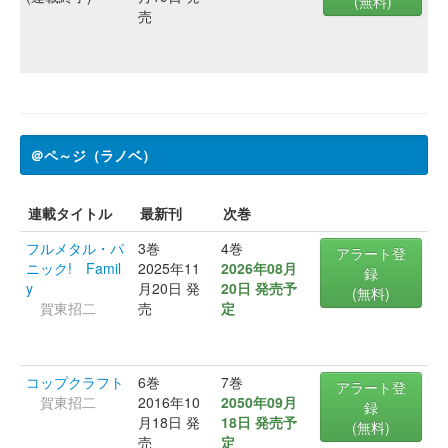
(無料)
売
＠ペ～ジ（ラノベ）
連載タイトル
最新刊
次巻
フルメタル・パ
3巻
4巻
アラート登
ニック! Famil
2025年11
2026年08月
録
y
月20日 発
20日 発売予
(無料)
賀東招二
売
定
コップクラフト
6巻
7巻
アラート登
賀東招二
2016年10
2050年09月
録
月18日 発
18日 発売予
(無料)
売
定