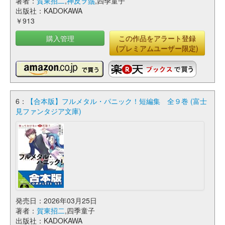
著者：
賀東招二
,
神反ヲ鬚
,四季童子
出版社：KADOKAWA
￥913
購入管理
この作品をアラート登録
(プレミアムユーザー限定)
6：
【合本版】フルメタル・パニック！短編集 全９巻 (富士
見ファンタジア文庫)
発売日：2026年03月25日
著者：
賀東招二
,四季童子
出版社：KADOKAWA