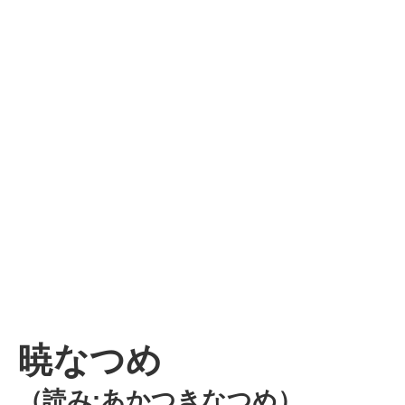
暁なつめ
（読み:あかつきなつめ）