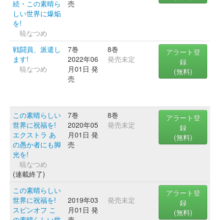
続・この素晴ら
売
しい世界に爆焔
を!
暁なつめ
戦闘員、派遣し
7巻
8巻
アラート登
ます!
2022年06
発売未定
録
暁なつめ
月01日 発
(無料)
売
この素晴らしい
7巻
8巻
アラート登
世界に祝福を!
2020年05
発売未定
録
エクストラ あ
月01日 発
(無料)
の愚か者にも脚
売
光を!
暁なつめ
(連載終了)
この素晴らしい
アラート登
世界に祝福を!
2019年03
発売未定
録
スピンオフ こ
月01日 発
(無料)
の素晴らしい世
売