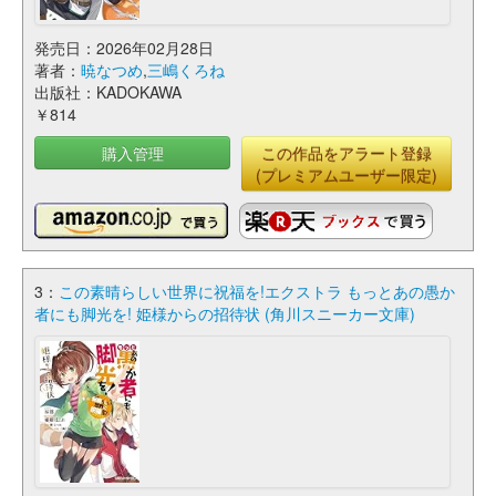
発売日：2026年02月28日
著者：
暁なつめ
,
三嶋くろね
出版社：KADOKAWA
￥814
購入管理
この作品をアラート登録
(プレミアムユーザー限定)
3：
この素晴らしい世界に祝福を!エクストラ もっとあの愚か
者にも脚光を! 姫様からの招待状 (角川スニーカー文庫)