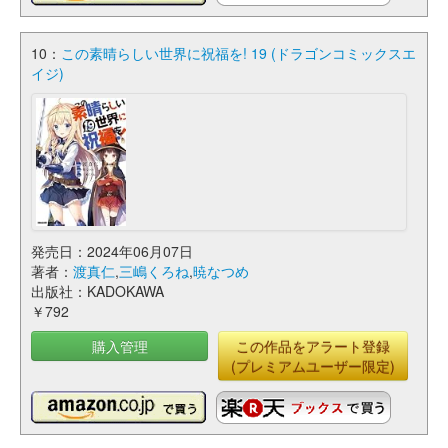
10：
この素晴らしい世界に祝福を! 19 (ドラゴンコミックスエ
イジ)
発売日：2024年06月07日
著者：
渡真仁
,
三嶋くろね
,
暁なつめ
出版社：KADOKAWA
￥792
購入管理
この作品をアラート登録
(プレミアムユーザー限定)