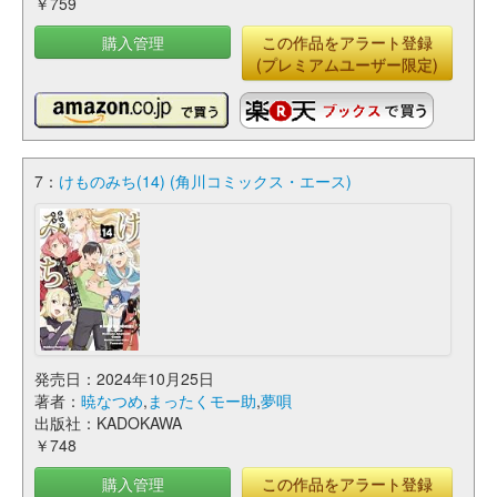
￥759
購入管理
この作品をアラート登録
(プレミアムユーザー限定)
7：
けものみち(14) (角川コミックス・エース)
発売日：2024年10月25日
著者：
暁なつめ
,
まったくモー助
,
夢唄
出版社：KADOKAWA
￥748
購入管理
この作品をアラート登録