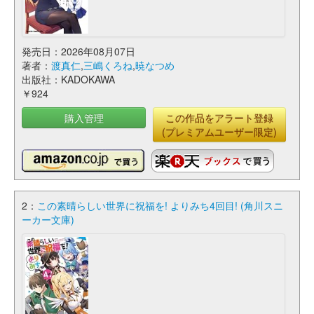
発売日：2026年08月07日
著者：
渡真仁
,
三嶋くろね
,
暁なつめ
出版社：KADOKAWA
￥924
購入管理
この作品をアラート登録
(プレミアムユーザー限定)
2：
この素晴らしい世界に祝福を! よりみち4回目! (角川スニ
ーカー文庫)