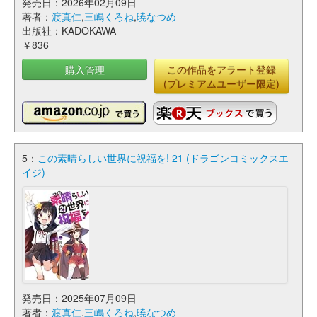
発売日：2026年02月09日
著者：
渡真仁
,
三嶋くろね
,
暁なつめ
出版社：KADOKAWA
￥836
購入管理
この作品をアラート登録
(プレミアムユーザー限定)
5：
この素晴らしい世界に祝福を! 21 (ドラゴンコミックスエ
イジ)
発売日：2025年07月09日
著者：
渡真仁
,
三嶋くろね
,
暁なつめ