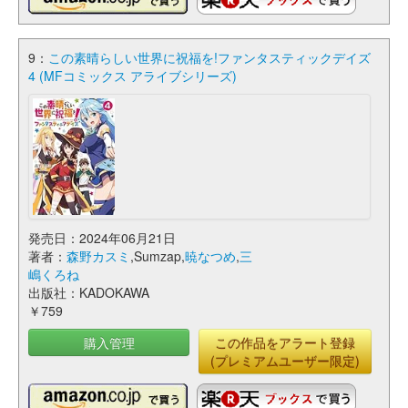
9：
この素晴らしい世界に祝福を!ファンタスティックデイズ
4 (MFコミックス アライブシリーズ)
発売日：2024年06月21日
著者：
森野カスミ
,Sumzap,
暁なつめ
,
三
嶋くろね
出版社：KADOKAWA
￥759
購入管理
この作品をアラート登録
(プレミアムユーザー限定)