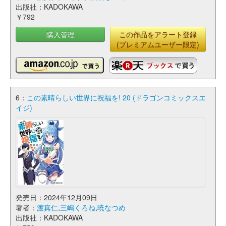
出版社：KADOKAWA
￥792
購入管理
この作品をアラート登録
(プレミアムユーザー限定)
6：
この素晴らしい世界に祝福を! 20 (ドラゴンコミックスエ
イジ)
発売日：2024年12月09日
著者：
渡真仁
,
三嶋くろね
,
暁なつめ
出版社：KADOKAWA