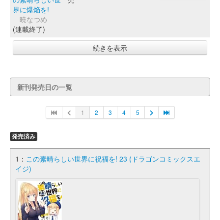
界に爆焔を!
暁なつめ
(連載終了)
続きを表示
新刊発売日の一覧
1
2
3
4
5
発売済み
1：
この素晴らしい世界に祝福を! 23 (ドラゴンコミックスエ
イジ)