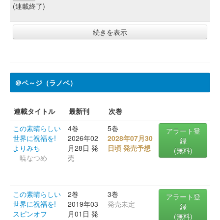
(連載終了)
続きを表示
＠ペ～ジ（ラノベ）
連載タイトル
最新刊
次巻
この素晴らしい
4巻
5巻
アラート登
世界に祝福を!
2026年02
2028年07月30
録
よりみち
月28日 発
日頃 発売予想
(無料)
暁なつめ
売
この素晴らしい
2巻
3巻
アラート登
世界に祝福を!
2019年03
発売未定
録
スピンオフ
月01日 発
(無料)