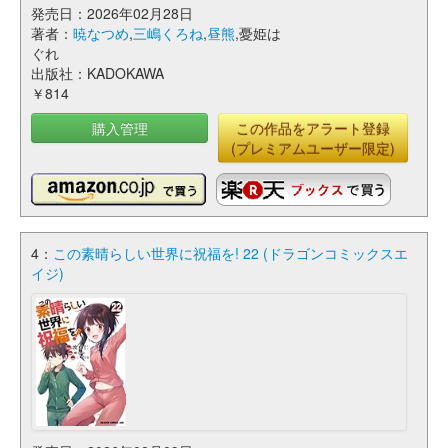
発売日：2026年02月28日
著者：
暁なつめ
,
三嶋くろね
,
昼熊
,憂姫は
ぐれ
出版社：KADOKAWA
￥814
購入管理
この作品をアラート登録
(プレミアムユーザー限定)
4：
この素晴らしい世界に祝福を! 22 (ドラゴンコミックスエ
イジ)