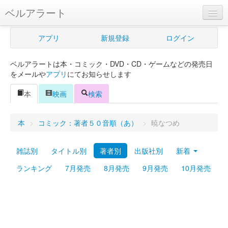
ベルアラート
ベルアラートとは
アプリ
新規登録
ログイン
ヘルプ
ベルアラートは本・コミック・DVD・CD・ゲームなどの発売日
新規登録
をメールや
アプリ
にてお知らせします
ログイン
本
映画
検索
Myカレンダー
本
>
コミック：著者５０音順（あ）
>
暁なつめ
購入管理
雑誌別
タイトル別
著者別
出版社別
新着
Myシェルフ
ランキング
7月発売
8月発売
9月発売
10月発売
プレミアム