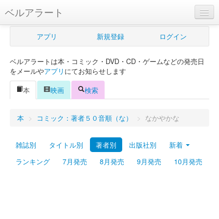
ベルアラート
ベルアラートとは
アプリ
新規登録
ログイン
ヘルプ
ベルアラートは本・コミック・DVD・CD・ゲームなどの発売日
新規登録
をメールや
アプリ
にてお知らせします
ログイン
本
映画
検索
Myカレンダー
本
>
コミック：著者５０音順（な）
>
なかやかな
購入管理
雑誌別
タイトル別
著者別
出版社別
新着
Myシェルフ
ランキング
7月発売
8月発売
9月発売
10月発売
プレミアム