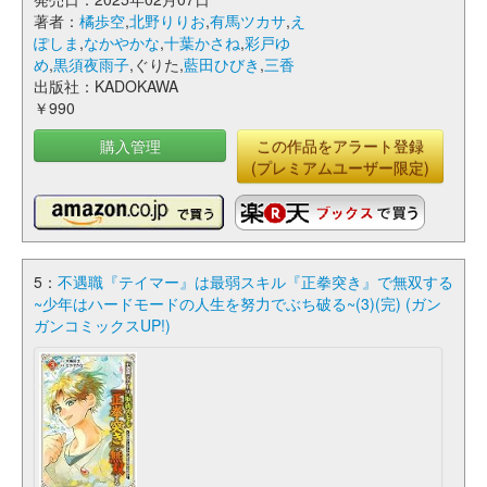
著者：
橘歩空
,
北野りりお
,
有馬ツカサ
,
え
ぽしま
,
なかやかな
,
十葉かさね
,
彩戸ゆ
め
,
黒須夜雨子
,ぐりた,
藍田ひびき
,
三香
出版社：KADOKAWA
￥990
購入管理
この作品をアラート登録
(プレミアムユーザー限定)
5：
不遇職『テイマー』は最弱スキル『正拳突き』で無双する
~少年はハードモードの人生を努力でぶち破る~(3)(完) (ガン
ガンコミックスUP!)