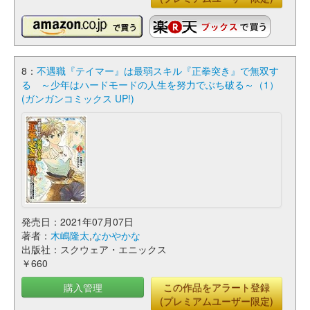
8：
不遇職『テイマー』は最弱スキル『正拳突き』で無双す
る ～少年はハードモードの人生を努力でぶち破る～（1）
(ガンガンコミックス UP!)
発売日：2021年07月07日
著者：
木嶋隆太
,
なかやかな
出版社：スクウェア・エニックス
￥660
購入管理
この作品をアラート登録
(プレミアムユーザー限定)