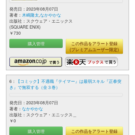
発売日：2023年08月07日
著者：
木嶋隆太
,
なかやかな
出版社：スクウェア・エニックス
(SQUARE ENIX)
￥730
購入管理
この作品をアラート登録
(プレミアムユーザー限定)
6：
【コミック】不遇職『テイマー』は最弱スキル『正拳突
き』で無双する（全３巻）
発売日：2023年08月07日
著者：
なかやかな
出版社：スクウェア・エニックス＿
￥0
購入管理
この作品をアラート登録