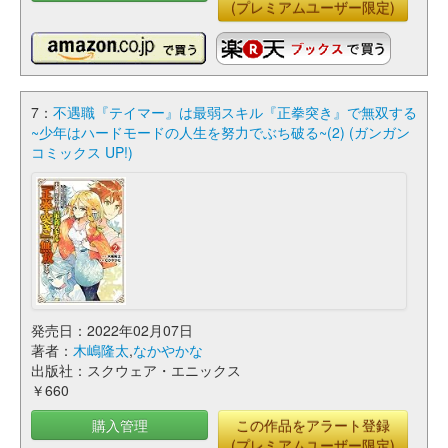
(プレミアムユーザー限定)
7：
不遇職『テイマー』は最弱スキル『正拳突き』で無双する
~少年はハードモードの人生を努力でぶち破る~(2) (ガンガン
コミックス UP!)
発売日：2022年02月07日
著者：
木嶋隆太
,
なかやかな
出版社：スクウェア・エニックス
￥660
購入管理
この作品をアラート登録
(プレミアムユーザー限定)