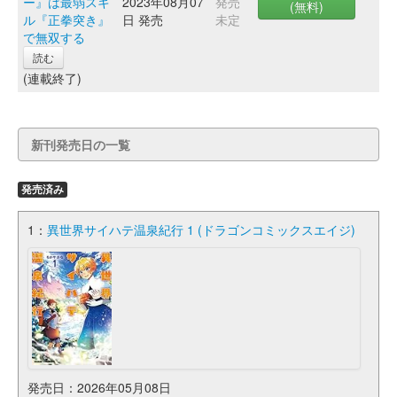
ー』は最弱スキ
2023年08月07
発売
(無料)
ル『正拳突き』
日 発売
未定
で無双する
読む
(連載終了)
新刊発売日の一覧
発売済み
1：
異世界サイハテ温泉紀行 1 (ドラゴンコミックスエイジ)
発売日：2026年05月08日