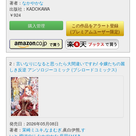
著者：
なかやかな
出版社：KADOKAWA
￥924
購入管理
この作品をアラート登録
(プレミアムユーザー限定)
2：
言いなりになると思ったら大間違いですわ! 令嬢たちの麗
しき反逆 アンソロジーコミック (ブシロードコミックス)
発売日：2026年05月08日
著者：
茉崎ミユキ
,
なまむぎ
,眞白伊熊,
す
いと
,
榎ぽのに
,
なかやかな
,
藍田ひびき
,