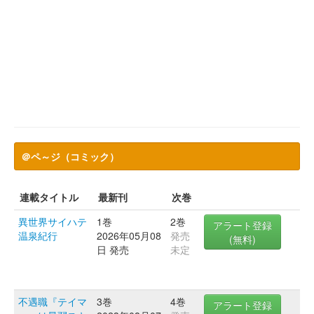
＠ペ～ジ（コミック）
連載タイトル
最新刊
次巻
異世界サイハテ
1巻
2巻
アラート登録
温泉紀行
2026年05月08
発売
(無料)
日 発売
未定
不遇職『テイマ
3巻
4巻
アラート登録