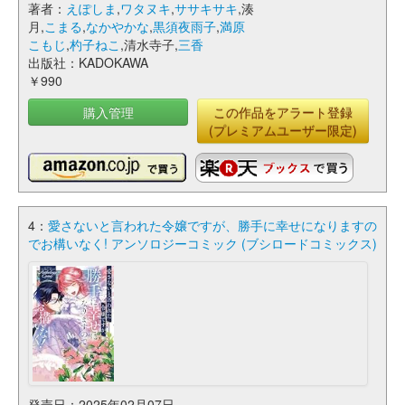
著者：
えぽしま
,
ワタヌキ
,
ササキサキ
,湊
月,
こまる
,
なかやかな
,
黒須夜雨子
,
満原
こもじ
,
杓子ねこ
,清水寺子,
三香
出版社：KADOKAWA
￥990
購入管理
この作品をアラート登録
(プレミアムユーザー限定)
4：
愛さないと言われた令嬢ですが、勝手に幸せになりますの
でお構いなく! アンソロジーコミック (ブシロードコミックス)
発売日：2025年02月07日