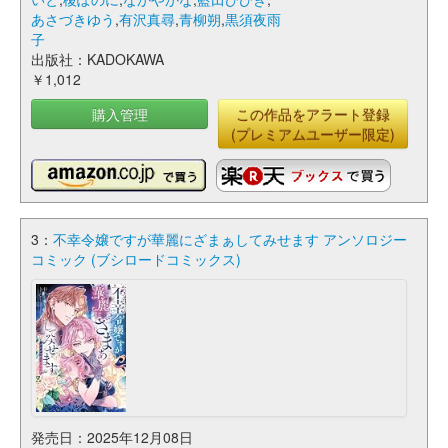
あさづきゆう
,
有沢真尋
,
青柳朔
,
黒須夜雨
子
出版社：KADOKAWA
￥1,012
購入管理
この作品をアラート登録
(プレミアムユーザー限定)
3：
不幸令嬢ですが華麗にざまぁしてみせます アンソロジー
コミック (ブシロードコミックス)
発売日：2025年12月08日