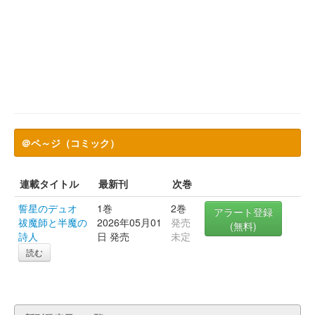
＠ペ～ジ（コミック）
連載タイトル
最新刊
次巻
誓星のデュオ
1巻
2巻
アラート登録
祓魔師と半魔の
2026年05月01
発売
(無料)
詩人
日 発売
未定
読む