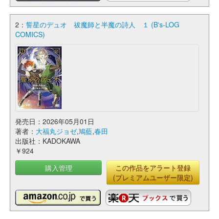
2：
誓星のデュオ 祓魔師と半魔の詩人 １ (B's-LOG
COMICS)
発売日：2026年05月01日
著者：
大福丸ジョゼ
,
鳩藍
,
春田
出版社：KADOKAWA
￥924
購入管理
この作品をアラート登録
(プレミアムユーザー限定)