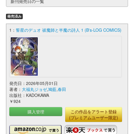
新刊発売日の一覧
発売済み
1：
誓星のデュオ 祓魔師と半魔の詩人 1 (B's-LOG COMICS)
発売日：2026年05月01日
著者：
大福丸ジョゼ
,
鳩藍
,
春田
出版社：KADOKAWA
￥924
購入管理
この作品をアラート登録
(プレミアムユーザー限定)