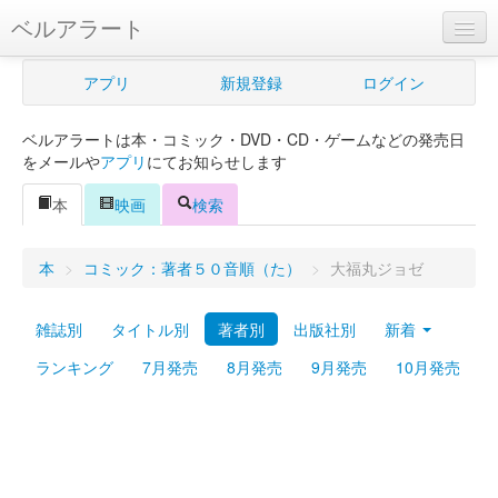
ベルアラート
ベルアラートとは
アプリ
新規登録
ログイン
ヘルプ
ベルアラートは本・コミック・DVD・CD・ゲームなどの発売日
新規登録
をメールや
アプリ
にてお知らせします
ログイン
本
映画
検索
Myカレンダー
本
>
コミック：著者５０音順（た）
>
大福丸ジョゼ
購入管理
雑誌別
タイトル別
著者別
出版社別
新着
Myシェルフ
ランキング
7月発売
8月発売
9月発売
10月発売
プレミアム