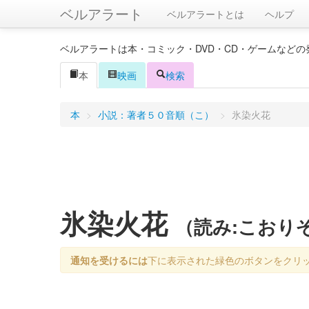
ベルアラート
ベルアラートとは
ヘルプ
ベルアラートは本・コミック・DVD・CD・ゲームなど
本
映画
検索
本
>
小説：著者５０音順（こ）
>
氷染火花
氷染火花
（読み:こおり
通知を受けるには
下に表示された緑色のボタンをクリ