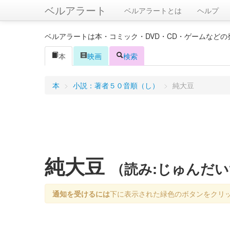
ベルアラート
ベルアラートとは
ヘルプ
ベルアラートは本・コミック・DVD・CD・ゲームなど
本
映画
検索
本
>
小説：著者５０音順（し）
>
純大豆
純大豆
（読み:じゅんだ
通知を受けるには
下に表示された緑色のボタンをクリ