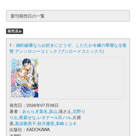
新刊発売日の一覧
発売済み
1：
婚約破棄ならお好きにどうぞ。したたか令嬢の華麗なる復
讐 アンソロジーコミック (ブシロードコミックス)
発売日：2026年07月08日
著者：
あららぎ菜名
,
直山
,渚さえ,
北野り
りお
,
夜庭せな
,
レオナールD
,
パル
,久留
茶,
黒須夜雨子
,
秋月優里
,
茉崎ミユキ
出版社：KADOKAWA
￥990