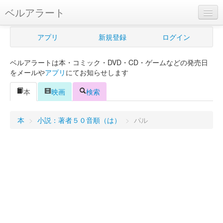
ベルアラート
ベルアラートとは
アプリ
新規登録
ログイン
ヘルプ
ベルアラートは本・コミック・DVD・CD・ゲームなどの発売日
新規登録
をメールや
アプリ
にてお知らせします
ログイン
本
映画
検索
Myカレンダー
本
>
小説：著者５０音順（は）
>
パル
購入管理
Myシェルフ
プレミアム