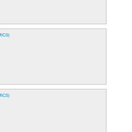
ICS)
ICS)