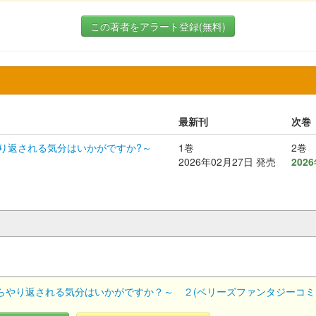
この著者をアラート登録(無料)
最新刊
次巻
り返される気分はいかがですか?～
1巻
2巻
2026年02月27日 発売
202
らやり返される気分はいかがですか？～ ２(ベリーズファンタジーコミ