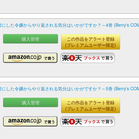
者にした令嬢からやり返される気分はいかがですか？～4巻 (Berry's COM
購入管理
この作品をアラート登録
(プレミアムユーザー限定)
者にした令嬢からやり返される気分はいかがですか？～5巻 (Berry's COM
購入管理
この作品をアラート登録
(プレミアムユーザー限定)