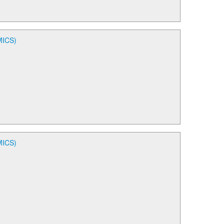
ICS)
ICS)