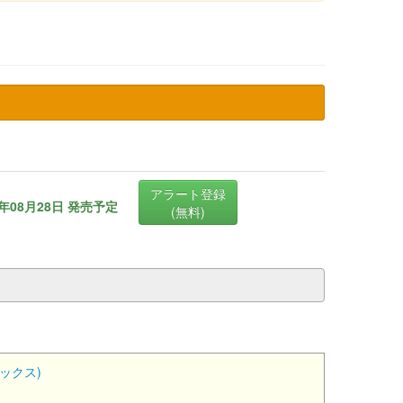
アラート登録
6年08月28日 発売予定
(無料)
ックス)