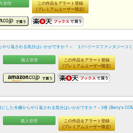
入管理
この作品をアラート登録
(プレミアムユーザー限定)
らやり返される気分はいかがですか？～ １(ベリーズファンタジーコミ
購入管理
この作品をアラート登録
(プレミアムユーザー限定)
者にした令嬢からやり返される気分はいかがですか？～3巻 (Berry's COM
購入管理
この作品をアラート登録
(プレミアムユーザー限定)