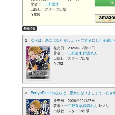
購
著者：
一二野蚕糸
出版社：スターツ出版
￥836
発売済み
2：
ならば、悪女になりましょう～亡き者にした令嬢か
発売日：2026年02月27日
著者：
一二野蚕糸
,
雨宮れん
出版社：スターツ出版
￥792
3：
Berry’sFantasyならば、悪女になりましょう～亡き
発売日：2026年02月27日
著者：
一二野蚕糸
,
雨宮れん
,鈴ノ助
出版社：スターツ出版