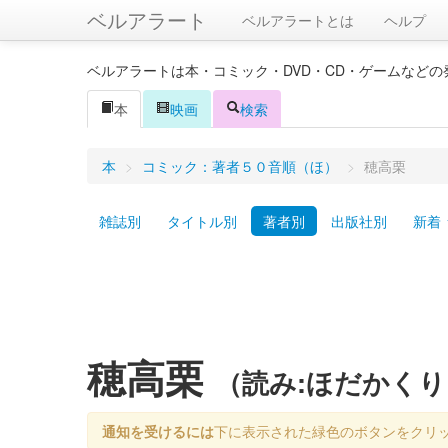
ベルアラート
ベルアラートとは
ヘルプ
ベルアラートは本・コミック・DVD・CD・ゲームなど
本
映画
検索
本
>
コミック：著者５０音順（ほ）
>
穂高栗
雑誌別
タイトル別
著者別
出版社別
新着
穂高栗
（読み:ほだかくり
通知を受けるには
下に表示された緑色のボタンをクリ