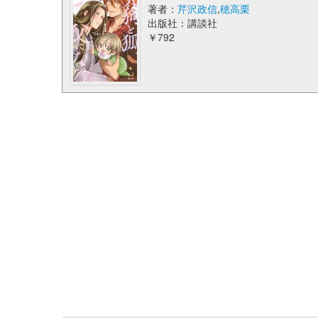
著者：
芹沢政信
,
穂高栗
出版社：講談社
￥792