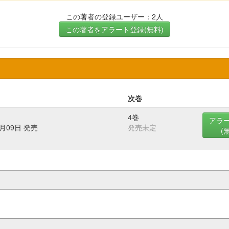
この著者の登録ユーザー：2人
この著者をアラート登録(無料)
次巻
4巻
アラ
2月09日 発売
発売未定
(