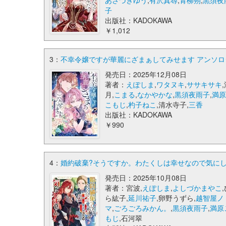
あさづきゆう
,
有沢真尋
,
青柳朔
,
黒須夜
子
出版社：KADOKAWA
￥1,012
3：
不幸令嬢ですが華麗にざまぁしてみせます アンソロジ
発売日：2025年12月08日
著者：
えぽしま
,
ワタヌキ
,
ササキサキ
月,
こまる
,
なかやかな
,
黒須夜雨子
,
満原
こもじ
,
杓子ねこ
,清水寺子,
三香
出版社：KADOKAWA
￥990
4：
婚約破棄?そうですか。わたくしは幸せなので気にし
発売日：2025年10月08日
著者：宮波,
えぽしま
,
よしづかまやこ
ら紘子,
延川祐子
,卵野うずら,
越智屋ノ
マ
,
ごろごろみかん。
,
黒須夜雨子
,
満原
もじ
,石河翠