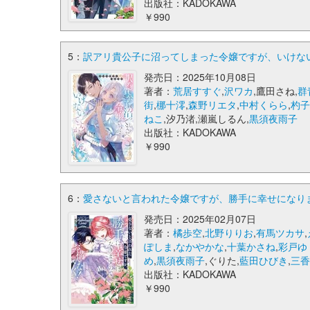
出版社：KADOKAWA
￥990
5：
訳アリ貴公子に沼ってしまった令嬢ですが、いけない
発売日：2025年10月08日
著者：
荒居すすぐ
,
沢ワカ
,鷹田さね,
群
街
,
梛十澪
,
森野リエタ
,
中村くらら
,
杓
ねこ
,汐乃渚,瀬嵐しるん,
黒須夜雨子
出版社：KADOKAWA
￥990
6：
愛さないと言われた令嬢ですが、勝手に幸せになりま
発売日：2025年02月07日
著者：
橘歩空
,
北野りりお
,
有馬ツカサ
,
ぽしま
,
なかやかな
,
十葉かさね
,
彩戸ゆ
め
,
黒須夜雨子
,ぐりた,
藍田ひびき
,
三
出版社：KADOKAWA
￥990