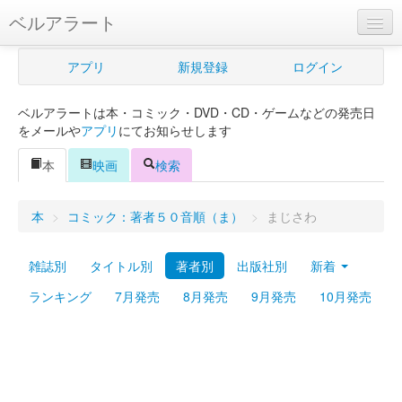
ベルアラート
ベルアラートとは
アプリ
新規登録
ログイン
ヘルプ
ベルアラートは本・コミック・DVD・CD・ゲームなどの発売日
新規登録
をメールや
アプリ
にてお知らせします
ログイン
本
映画
検索
Myカレンダー
本
>
コミック：著者５０音順（ま）
>
まじさわ
購入管理
雑誌別
タイトル別
著者別
出版社別
新着
Myシェルフ
ランキング
7月発売
8月発売
9月発売
10月発売
プレミアム