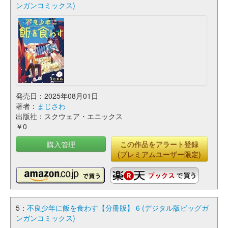
ンガンコミックス)
発売日：2025年08月01日
著者：
まじさわ
出版社：スクウェア・エニックス
￥0
購入管理
この作品をアラート登録
(プレミアムユーザー限定)
5：
不良少年に飯を食わす【分冊版】 6 (デジタル版ビッグガ
ンガンコミックス)