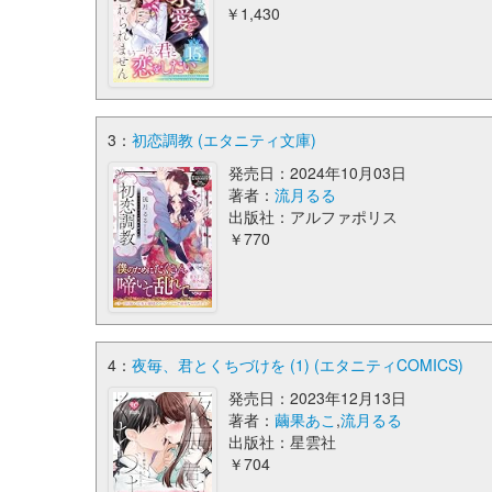
￥1,430
3：
初恋調教 (エタニティ文庫)
発売日：2024年10月03日
著者：
流月るる
出版社：アルファポリス
￥770
4：
夜毎、君とくちづけを (1) (エタニティCOMICS)
発売日：2023年12月13日
著者：
繭果あこ
,
流月るる
出版社：星雲社
￥704