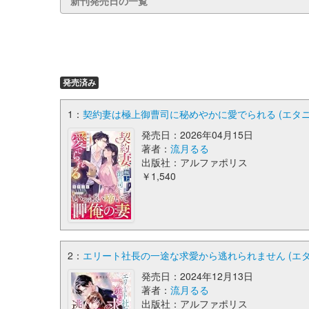
新刊発売日の一覧
発売済み
1：
契約妻は極上御曹司に秘めやかに愛でられる (エタ
発売日：2026年04月15日
著者：
流月るる
出版社：アルファポリス
￥1,540
2：
エリート社長の一途な求愛から逃れられません (エ
発売日：2024年12月13日
著者：
流月るる
出版社：アルファポリス