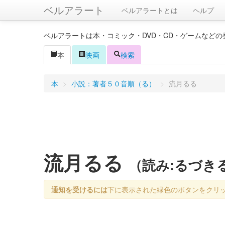
ベルアラート
ベルアラートとは
ヘルプ
ベルアラートは本・コミック・DVD・CD・ゲームなど
本
映画
検索
本
>
小説：著者５０音順（る）
>
流月るる
流月るる
（読み:るづき
通知を受けるには
下に表示された緑色のボタンをクリ