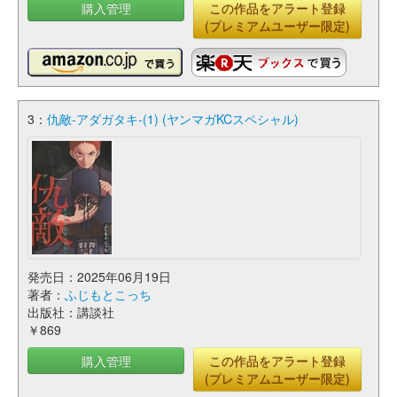
購入管理
この作品をアラート登録
(プレミアムユーザー限定)
3：
仇敵-アダガタキ-(1) (ヤンマガKCスペシャル)
発売日：2025年06月19日
著者：
ふじもとこっち
出版社：講談社
￥869
購入管理
この作品をアラート登録
(プレミアムユーザー限定)