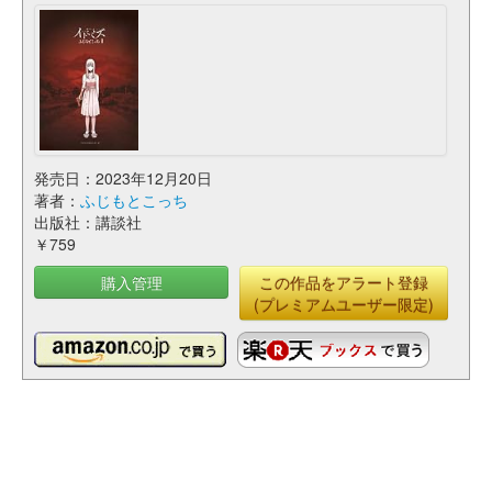
発売日：2023年12月20日
著者：
ふじもとこっち
出版社：講談社
￥759
購入管理
この作品をアラート登録
(プレミアムユーザー限定)