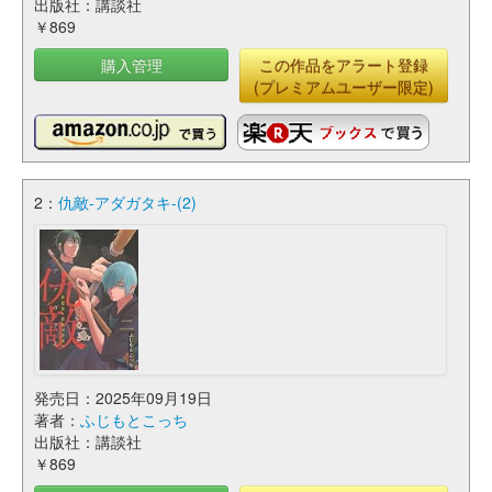
出版社：講談社
￥869
購入管理
この作品をアラート登録
(プレミアムユーザー限定)
2：
仇敵-アダガタキ-(2)
発売日：2025年09月19日
著者：
ふじもとこっち
出版社：講談社
￥869