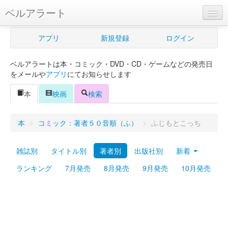
ベルアラート
ベルアラートとは
アプリ
新規登録
ログイン
ヘルプ
ベルアラートは本・コミック・DVD・CD・ゲームなどの発売日
新規登録
をメールや
アプリ
にてお知らせします
ログイン
本
映画
検索
Myカレンダー
本
>
コミック：著者５０音順（ふ）
>
ふじもとこっち
購入管理
雑誌別
タイトル別
著者別
出版社別
新着
Myシェルフ
ランキング
7月発売
8月発売
9月発売
10月発売
プレミアム