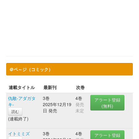
＠ペ～ジ（コミック）
連載タイトル
最新刊
次巻
仇敵-アダガタ
3巻
4巻
アラート登録
キ-
2025年12月19
発売
(無料)
日 発売
未定
読む
(連載終了)
イトミミズ
3巻
4巻
アラート登録