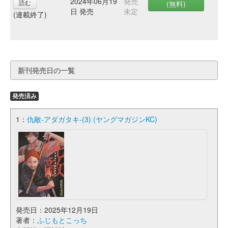
2024年06月19
発売
読む
(無料)
日 発売
未定
(連載終了)
新刊発売日の一覧
発売済み
1：
仇敵-アダガタキ-(3) (ヤングマガジンKC)
発売日：2025年12月19日
著者：
ふじもとこっち