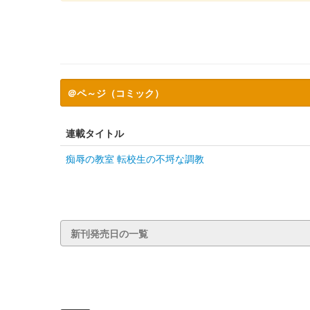
＠ペ～ジ（コミック）
連載タイトル
痴辱の教室 転校生の不埒な調教
新刊発売日の一覧