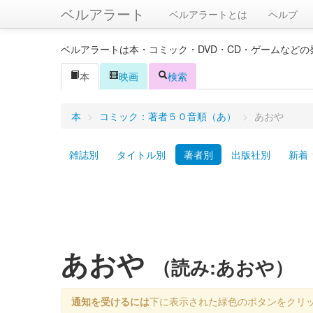
ベルアラート
ベルアラートとは
ヘルプ
ベルアラートは本・コミック・DVD・CD・ゲームなど
本
映画
検索
本
>
コミック：著者５０音順（あ）
>
あおや
雑誌別
タイトル別
著者別
出版社別
新着
あおや
（読み:あおや）
通知を受けるには
下に表示された緑色のボタンをクリ