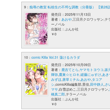
9：
痴辱の教室 転校生の不埒な調教（分冊版） 【第28話】 (co
発売日：2025年11月13日
著者：
あおや
,三日月クロワッサン,テ
ーノベル
出版社：ぶんか社
￥0
10：
comic Killa Vol.31 蕩けるカラダ
発売日：2025年10月09日
著者：
鹿吉てとら
,
ヤマモトヨウコ
,
坂
輝弥
,
鷹巣☆ヒロキ
,
磋藤にゅすけ
,
あき
みずほ
,
唐草ミチル
,
あおや
,
タコア
シ
,comicKilla編集部,景佳,
田中静人
,
さ
マサ
,白雪ぽめこ,三日月クロワッサン,
橋真二郎
,テラーノベル
出版社：ぶんか社
￥0