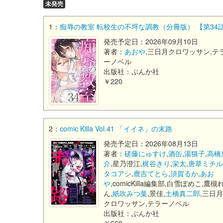
未発売
1：
痴辱の教室 転校生の不埒な調教（分冊版） 【第34話】 (co
発売予定日：2026年09月10日
著者：
あおや
,三日月クロワッサン,テ
ーノベル
出版社：ぶんか社
￥220
2：
comic Killa Vol.41 「イイネ」の末路
発売予定日：2026年08月13日
著者：
磋藤にゅすけ
,
酒缶
,
湯猫子
,
高橋
介
,星乃澄江,
梶谷きり
,
栄太
,
唐草ミチ
タコアシ
,
鹿吉てとら
,
須賀るか
,
あお
や
,comicKilla編集部,白雪ぽめこ,鷹槻
ん,
紙吹みつ葉
,景佳,
土橋真二郎
,三日
クロワッサン,テラーノベル
出版社：ぶんか社