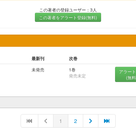
この著者の登録ユーザー：3人
この著者をアラート登録(無料)
最新刊
次巻
未発売
1巻
アラート
発売未定
(無料
1
2