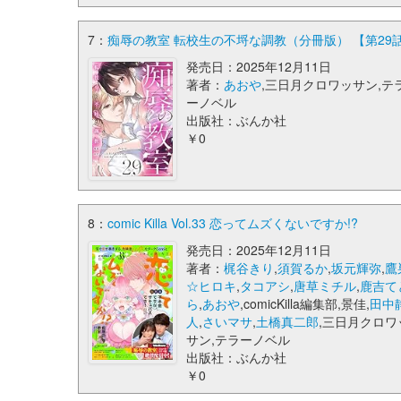
7：
痴辱の教室 転校生の不埒な調教（分冊版） 【第29話】 (co
発売日：2025年12月11日
著者：
あおや
,三日月クロワッサン,テ
ーノベル
出版社：ぶんか社
￥0
8：
comic Killa Vol.33 恋ってムズくないですか!?
発売日：2025年12月11日
著者：
梶谷きり
,
須賀るか
,
坂元輝弥
,
鷹
☆ヒロキ
,
タコアシ
,
唐草ミチル
,
鹿吉て
ら
,
あおや
,comicKilla編集部,景佳,
田中
人
,
さいマサ
,
土橋真二郎
,三日月クロワ
サン,テラーノベル
出版社：ぶんか社
￥0