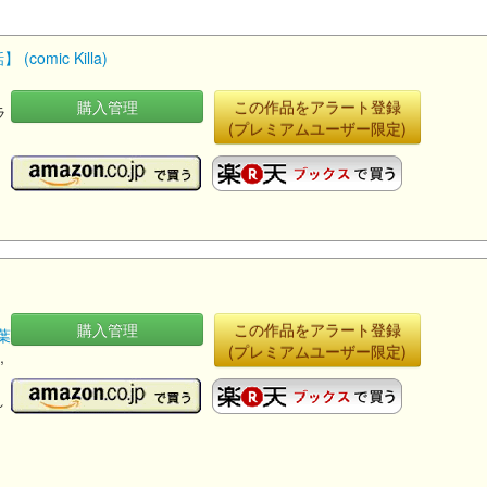
mic Killa)
購入管理
この作品をアラート登録
ラ
(プレミアムユーザー限定)
購入管理
この作品をアラート登録
葉
(プレミアムユーザー限定)
ル
,
れ
月