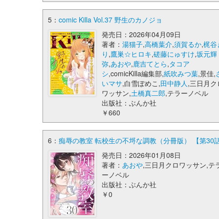
5：
comic Killa Vol.37 野生のカノジョ
発売日：2026年04月09日
著者：
湯猫子
,
高橋葉介
,
須賀るか
,
梶谷
り
,
鷹巣☆ヒロキ
,
磋藤にゅすけ
,
坂元輝
弥
,
あおや
,
鹿吉てとら
,
タコア
シ
,comicKilla編集部,
紙吹みつ葉
,景佳,
いマサ
,白雪ぽめこ,
田中静人
,三日月ク
ワッサン,
土橋真二郎
,テラーノベル
出版社：ぶんか社
￥660
6：
痴辱の教室 転校生の不埒な調教（分冊版） 【第30話】 (co
発売日：2026年01月08日
著者：
あおや
,三日月クロワッサン,テ
ーノベル
出版社：ぶんか社
￥0