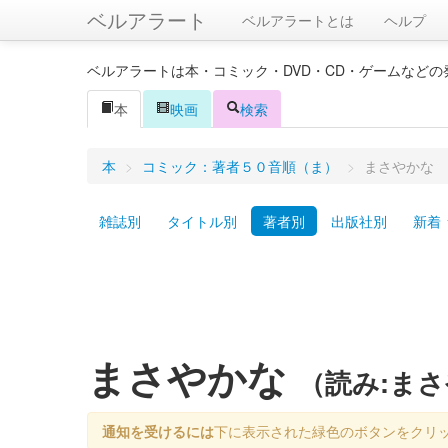
ベルアラート
ベルアラートとは
ヘルプ
ベルアラートは本・コミック・DVD・CD・ゲームなど
本
映画
検索
本
>
コミック：著者５０音順（ま）
>
まさやかな
雑誌別
タイトル別
著者別
出版社別
新着
まさやかな
（読み:ま
通知を受けるには
下に表示された緑色のボタンをクリ