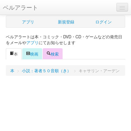
ベルアラート
ベルアラートとは
アプリ
新規登録
ログイン
ヘルプ
ベルアラートは本・コミック・DVD・CD・ゲームなどの発売日
新規登録
をメールや
アプリ
にてお知らせします
ログイン
本
映画
検索
Myカレンダー
本
>
小説：著者５０音順（き）
>
キャサリン・アーデン
購入管理
Myシェルフ
プレミアム