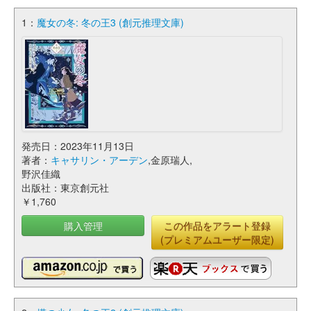
1：
魔女の冬: 冬の王3 (創元推理文庫)
発売日：2023年11月13日
著者：
キャサリン・アーデン
,金原瑞人,
野沢佳織
出版社：東京創元社
￥1,760
購入管理
この作品をアラート登録
(プレミアムユーザー限定)