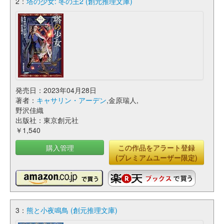
2：
塔の少女: 冬の王2 (創元推理文庫)
発売日：2023年04月28日
著者：
キャサリン・アーデン
,金原瑞人,
野沢佳織
出版社：東京創元社
￥1,540
購入管理
この作品をアラート登録
(プレミアムユーザー限定)
3：
熊と小夜鳴鳥 (創元推理文庫)