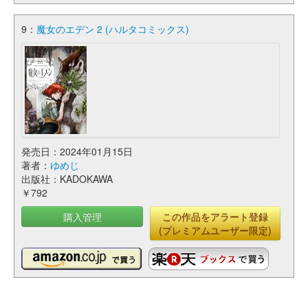
9：
魔女のエデン 2 (ハルタコミックス)
発売日：2024年01月15日
著者：
ゆめじ
出版社：KADOKAWA
￥792
購入管理
この作品をアラート登録
(プレミアムユーザー限定)