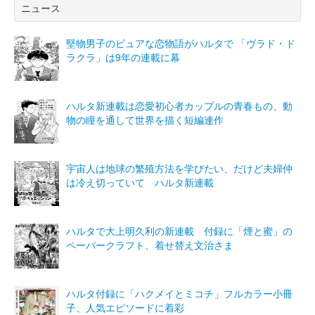
ニュース
堅物男子のピュアな恋物語がハルタで 「ヴラド・ド
ラクラ」は9年の連載に幕
ハルタ新連載は恋愛初心者カップルの青春もの、動
物の瞳を通して世界を描く短編連作
宇宙人は地球の繁殖方法を学びたい、だけど夫婦仲
は冷え切っていて ハルタ新連載
ハルタで大上明久利の新連載 付録に「煙と蜜」の
ペーパークラフト、着せ替え文治さま
ハルタ付録に「ハクメイとミコチ」フルカラー小冊
子、人気エピソードに着彩