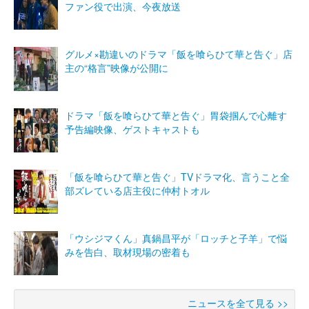
ファン役で出演、今夜放送
グルメ×勘違いのドラマ「飯を喰らひて華と告ぐ」店
主の“格言”映像が公開に
ドラマ「飯を喰らひて華と告ぐ」胃袋掴んで心離す
予告編映像、ゲストキャストも
「飯を喰らひて華と告ぐ」TVドラマ化、言うこと全
部ズレている店主役に仲村トオル
「ウシジマくん」真鍋昌平が「ロッチと子羊」で悩
みを告白、取材現場の密着も
ニュースを全て見る >>