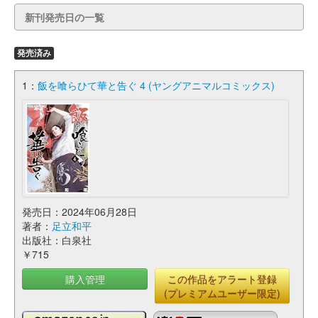
新刊発売日の一覧
発売済み
1：
飯を喰らひて華と告ぐ 4 (ヤングアニマルコミックス)
発売日：2024年06月28日
著者：
足立和平
出版社：白泉社
￥715
購入管理
この作品をアラート登録
(プレミアムユーザー限定)