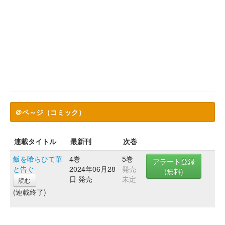
＠ペ～ジ（コミック）
連載タイトル
最新刊
次巻
飯を喰らひて華
4巻
5巻
アラート登録
と告ぐ
2024年06月28
発売
(無料)
日 発売
未定
読む
(連載終了)