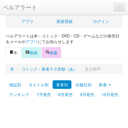
ベルアラート
ベルアラートとは
アプリ
新規登録
ログイン
ヘルプ
ベルアラートは本・コミック・DVD・CD・ゲームなどの発売日
新規登録
をメールや
アプリ
にてお知らせします
ログイン
本
映画
検索
Myカレンダー
本
>
コミック：著者５０音順（あ）
>
足立和平
購入管理
雑誌別
タイトル別
著者別
出版社別
新着
Myシェルフ
ランキング
7月発売
8月発売
9月発売
10月発売
プレミアム