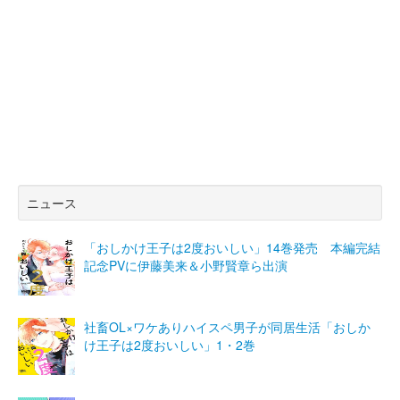
ニュース
「おしかけ王子は2度おいしい」14巻発売 本編完結
記念PVに伊藤美来＆小野賢章ら出演
社畜OL×ワケありハイスペ男子が同居生活「おしか
け王子は2度おいしい」1・2巻