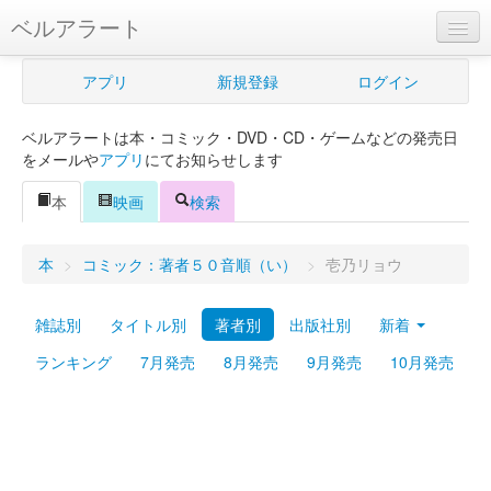
ベルアラート
ベルアラートとは
アプリ
新規登録
ログイン
ヘルプ
ベルアラートは本・コミック・DVD・CD・ゲームなどの発売日
新規登録
をメールや
アプリ
にてお知らせします
ログイン
本
映画
検索
Myカレンダー
本
>
コミック：著者５０音順（い）
>
壱乃リョウ
購入管理
雑誌別
タイトル別
著者別
出版社別
新着
Myシェルフ
ランキング
7月発売
8月発売
9月発売
10月発売
プレミアム