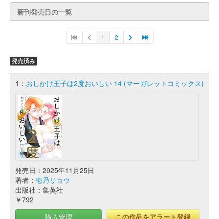
新刊発売日の一覧
1
2
発売済み
1：
おしかけ王子は2度おいしい 14 (マーガレットコミックス)
発売日：2025年11月25日
著者：
壱乃リョウ
出版社：集英社
￥792
購入管理
この作品をアラート登録