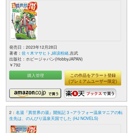
発売日：2023年12月28日
著者：
佐々木マサヒト
,
綿涙粉緒
,吉武
出版社：ホビージャパン(HobbyJAPAN)
￥792
購入管理
この作品をアラート登録
(プレミアムユーザー限定)
2：
名湯『異世界の湯』開拓記 3 ~アラフォー温泉マニアの転
生先は、のんびり温泉天国でした (HJ NOVELS)