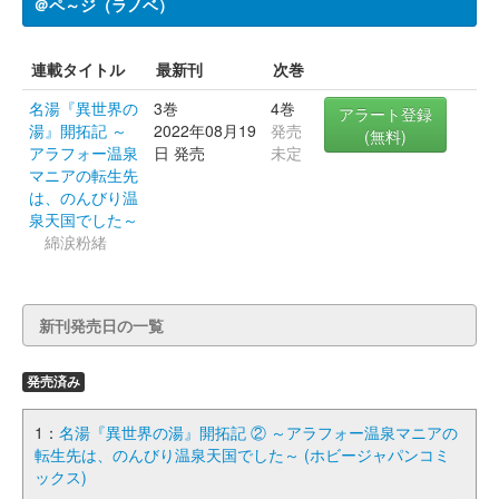
＠ペ～ジ（ラノベ）
連載タイトル
最新刊
次巻
名湯『異世界の
3巻
4巻
アラート登録
湯』開拓記 ～
2022年08月19
発売
(無料)
アラフォー温泉
日 発売
未定
マニアの転生先
は、のんびり温
泉天国でした～
綿涙粉緒
新刊発売日の一覧
発売済み
1：
名湯『異世界の湯』開拓記 ② ～アラフォー温泉マニアの
転生先は、のんびり温泉天国でした～ (ホビージャパンコミ
ックス)