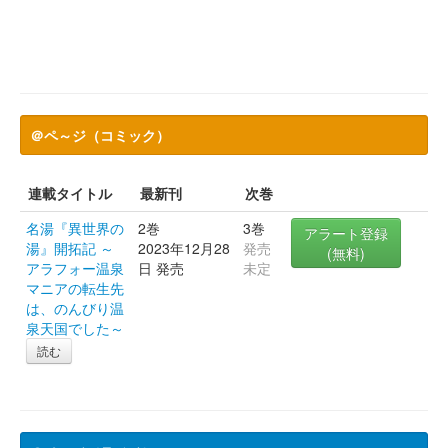
＠ペ～ジ（コミック）
連載タイトル
最新刊
次巻
名湯『異世界の
2巻
3巻
アラート登録
湯』開拓記 ～
2023年12月28
発売
(無料)
アラフォー温泉
日 発売
未定
マニアの転生先
は、のんびり温
泉天国でした～
読む