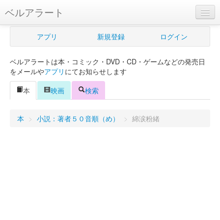
ベルアラート
ベルアラートとは
アプリ
新規登録
ログイン
ヘルプ
ベルアラートは本・コミック・DVD・CD・ゲームなどの発売日
新規登録
をメールや
アプリ
にてお知らせします
ログイン
本
映画
検索
Myカレンダー
本
>
小説：著者５０音順（め）
>
綿涙粉緒
購入管理
Myシェルフ
プレミアム