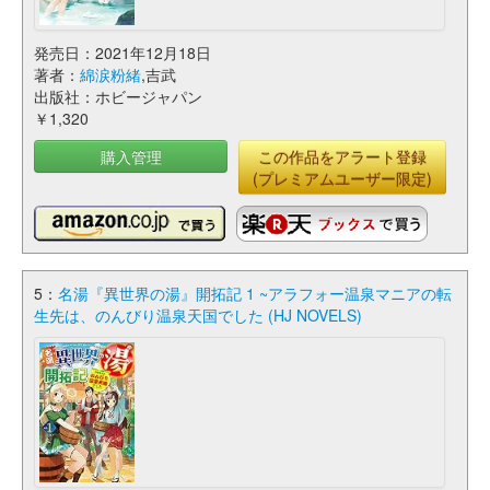
発売日：2021年12月18日
著者：
綿涙粉緒
,吉武
出版社：ホビージャパン
￥1,320
購入管理
この作品をアラート登録
(プレミアムユーザー限定)
5：
名湯『異世界の湯』開拓記 1 ~アラフォー温泉マニアの転
生先は、のんびり温泉天国でした (HJ NOVELS)