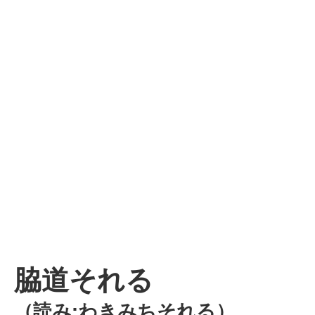
脇道それる
（読み:わきみちそれる）