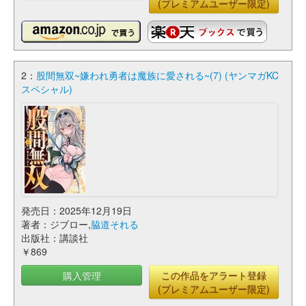
(プレミアムユーザー限定)
2：
股間無双~嫌われ勇者は魔族に愛される~(7) (ヤンマガKC
スペシャル)
発売日：2025年12月19日
著者：ジブロー,
脇道それる
出版社：講談社
￥869
購入管理
この作品をアラート登録
(プレミアムユーザー限定)