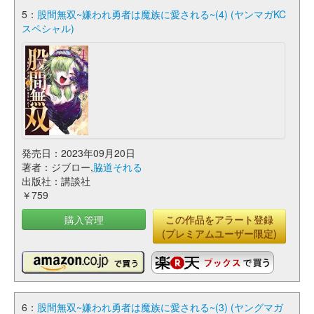
5：
股間無双~嫌われ勇者は魔族に愛される~(4) (ヤンマガKC
スペシャル)
発売日：2023年09月20日
著者：ジブロー,
脇道それる
出版社：講談社
￥759
購入管理
この作品をアラート登録
(プレミアムユーザー限定)
6：
股間無双~嫌われ勇者は魔族に愛される~(3) (ヤングマガ