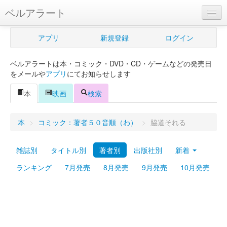
ベルアラート
ベルアラートとは
アプリ
新規登録
ログイン
ヘルプ
ベルアラートは本・コミック・DVD・CD・ゲームなどの発売日
新規登録
をメールや
アプリ
にてお知らせします
ログイン
本
映画
検索
Myカレンダー
本
>
コミック：著者５０音順（わ）
>
脇道それる
購入管理
雑誌別
タイトル別
著者別
出版社別
新着
Myシェルフ
ランキング
7月発売
8月発売
9月発売
10月発売
プレミアム