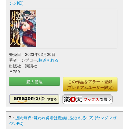
ジンKC)
発売日：2023年02月20日
著者：ジブロー,
脇道それる
出版社：講談社
￥759
購入管理
この作品をアラート登録
(プレミアムユーザー限定)
7：
股間無双~嫌われ勇者は魔族に愛される~(2) (ヤングマガ
ジンKC)