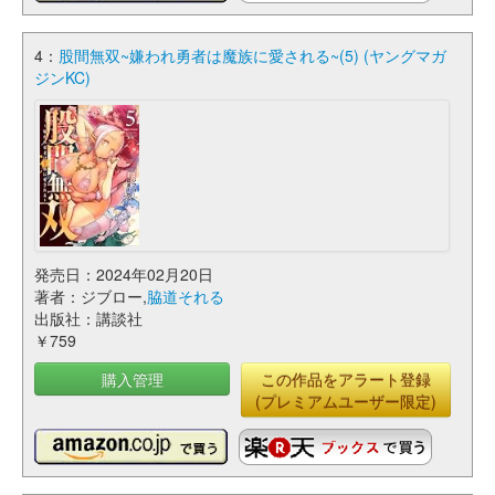
4：
股間無双~嫌われ勇者は魔族に愛される~(5) (ヤングマガ
ジンKC)
発売日：2024年02月20日
著者：ジブロー,
脇道それる
出版社：講談社
￥759
購入管理
この作品をアラート登録
(プレミアムユーザー限定)