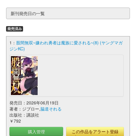
新刊発売日の一覧
発売済み
1：
股間無双~嫌われ勇者は魔族に愛される~(8) (ヤングマガ
ジンKC)
発売日：2026年06月19日
著者：ジブロー,
脇道それる
出版社：講談社
￥792
購入管理
この作品をアラート登録