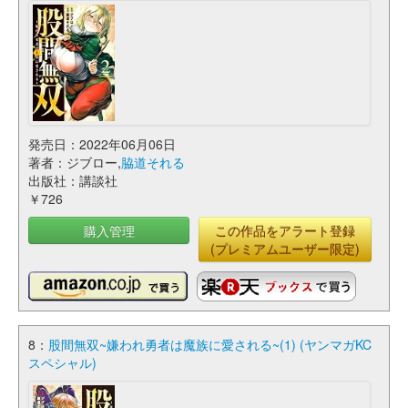
発売日：2022年06月06日
著者：ジブロー,
脇道それる
出版社：講談社
￥726
購入管理
この作品をアラート登録
(プレミアムユーザー限定)
8：
股間無双~嫌われ勇者は魔族に愛される~(1) (ヤンマガKC
スペシャル)