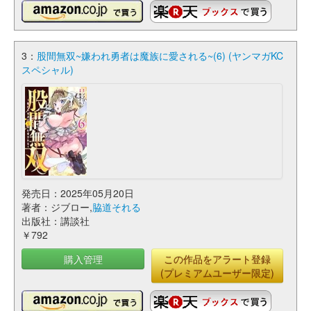
3：
股間無双~嫌われ勇者は魔族に愛される~(6) (ヤンマガKC
スペシャル)
発売日：2025年05月20日
著者：ジブロー,
脇道それる
出版社：講談社
￥792
購入管理
この作品をアラート登録
(プレミアムユーザー限定)