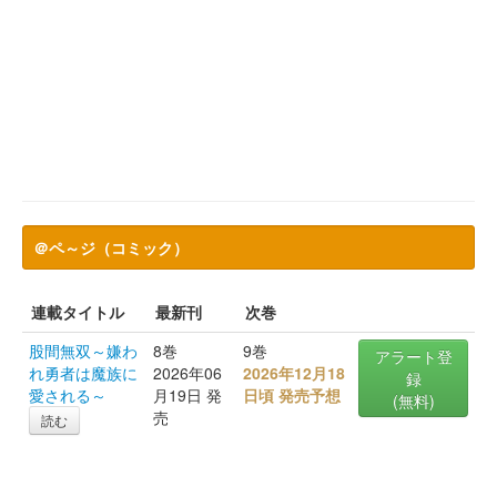
＠ペ～ジ（コミック）
連載タイトル
最新刊
次巻
股間無双～嫌わ
8巻
9巻
アラート登
れ勇者は魔族に
2026年06
2026年12月18
録
愛される～
月19日 発
日頃 発売予想
(無料)
売
読む