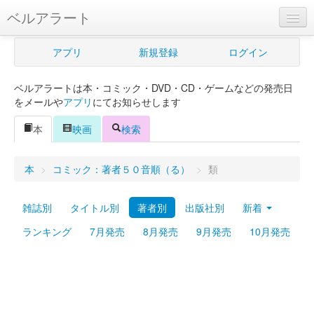
ベルアラート
ベルアラートとは
アプリ
新規登録
ログイン
ヘルプ
ベルアラートは本・コミック・DVD・CD・ゲームなどの発売日
新規登録
をメールや
アプリ
にてお知らせします
ログイン
本
映画
検索
Myカレンダー
本
>
コミック：著者５０音順（る）
>
類
購入管理
雑誌別
タイトル別
著者別
出版社別
新着
Myシェルフ
ランキング
7月発売
8月発売
9月発売
10月発売
プレミアム