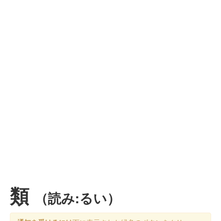
類
（読み:るい）