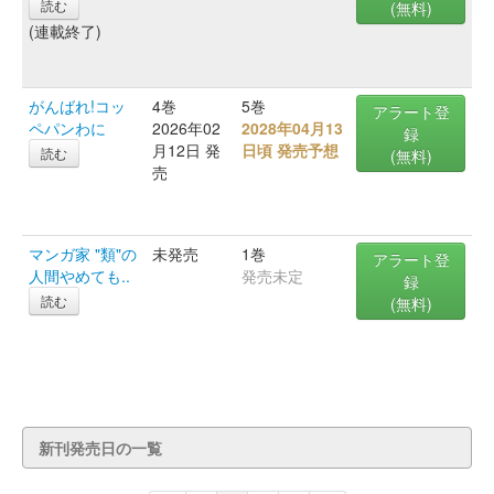
読む
(無料)
(連載終了)
がんばれ!コッ
4巻
5巻
アラート登
ペパンわに
2026年02
2028年04月13
録
月12日 発
日頃 発売予想
読む
(無料)
売
マンガ家 "類"の
未発売
1巻
アラート登
人間やめても..
発売未定
録
読む
(無料)
新刊発売日の一覧