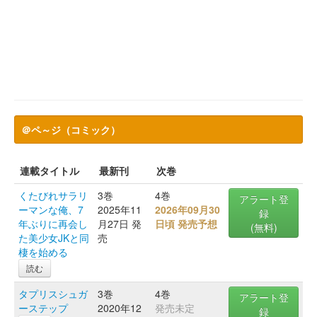
＠ペ～ジ（コミック）
連載タイトル
最新刊
次巻
くたびれサラリ
3巻
4巻
アラート登
ーマンな俺、7
2025年11
2026年09月30
録
年ぶりに再会し
月27日 発
日頃 発売予想
(無料)
た美少女JKと同
売
棲を始める
読む
タプリスシュガ
3巻
4巻
アラート登
ーステップ
2020年12
発売未定
録