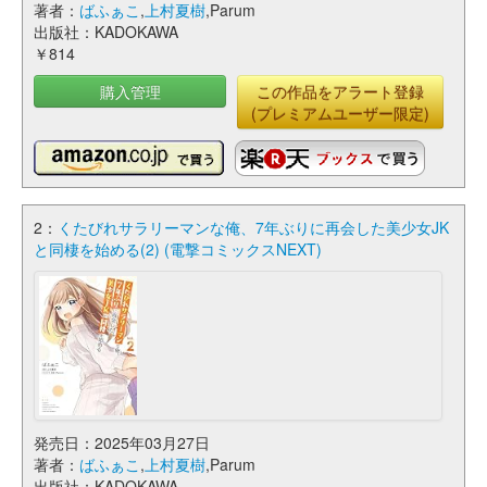
著者：
ばふぁこ
,
上村夏樹
,Parum
出版社：KADOKAWA
￥814
購入管理
この作品をアラート登録
(プレミアムユーザー限定)
2：
くたびれサラリーマンな俺、7年ぶりに再会した美少女JK
と同棲を始める(2) (電撃コミックスNEXT)
発売日：2025年03月27日
著者：
ばふぁこ
,
上村夏樹
,Parum
出版社：KADOKAWA