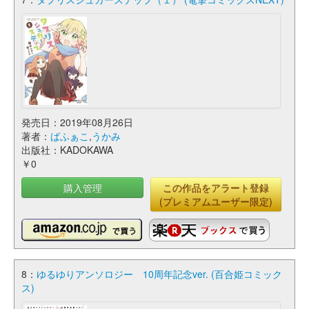
発売日：2019年08月26日
著者：
ばふぁこ
,
うかみ
出版社：KADOKAWA
￥0
購入管理
この作品をアラート登録
(プレミアムユーザー限定)
8：
ゆるゆりアンソロジー 10周年記念ver. (百合姫コミック
ス)