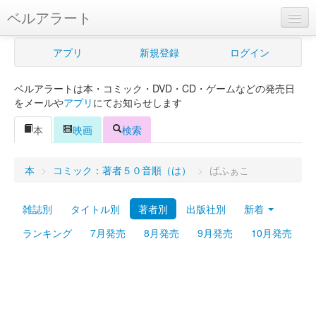
ベルアラート
ベルアラートとは
アプリ
新規登録
ログイン
ヘルプ
ベルアラートは本・コミック・DVD・CD・ゲームなどの発売日
新規登録
をメールや
アプリ
にてお知らせします
ログイン
本
映画
検索
Myカレンダー
本
>
コミック：著者５０音順（は）
>
ばふぁこ
購入管理
雑誌別
タイトル別
著者別
出版社別
新着
Myシェルフ
ランキング
7月発売
8月発売
9月発売
10月発売
プレミアム