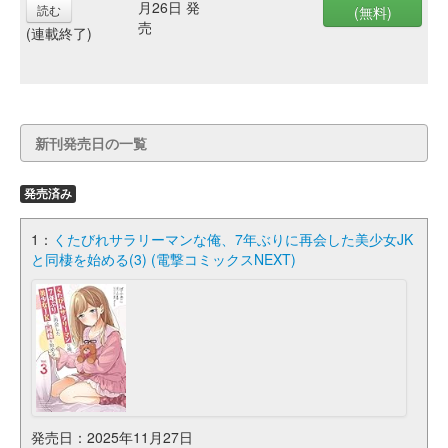
月26日 発
読む
(無料)
売
(連載終了)
新刊発売日の一覧
発売済み
1：
くたびれサラリーマンな俺、7年ぶりに再会した美少女JK
と同棲を始める(3) (電撃コミックスNEXT)
発売日：2025年11月27日