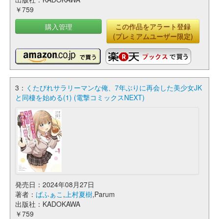
￥759
購入管理
この作品をアラート登録
(プレミアムユーザー限定)
3：
くたびれサラリーマンな俺、7年ぶりに再会した美少女JK
と同棲を始める(1) (電撃コミックスNEXT)
発売日：2024年08月27日
著者：
ばふぁこ
,
上村夏樹
,Parum
出版社：KADOKAWA
￥759