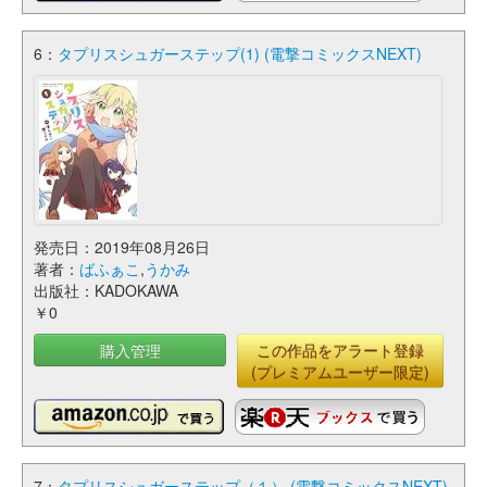
6：
タプリスシュガーステップ(1) (電撃コミックスNEXT)
発売日：2019年08月26日
著者：
ばふぁこ
,
うかみ
出版社：KADOKAWA
￥0
購入管理
この作品をアラート登録
(プレミアムユーザー限定)
7：
タプリスシュガーステップ（１） (電撃コミックスNEXT)