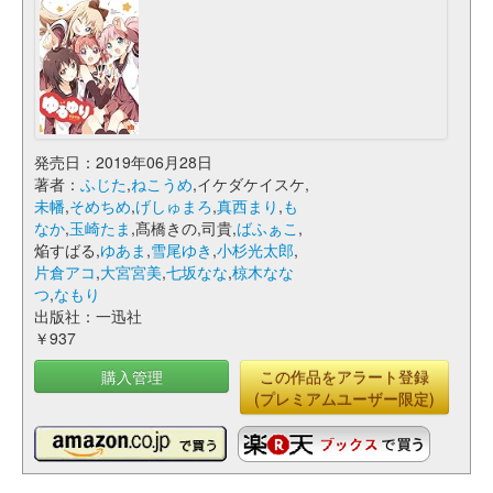
発売日：2019年06月28日
著者：
ふじた
,
ねこうめ
,イケダケイスケ,
未幡
,
そめちめ
,
げしゅまろ
,
真西まり
,
も
なか
,
玉崎たま
,髙橋きの,司貴,
ばふぁこ
,
焔すばる,
ゆあま
,
雪尾ゆき
,
小杉光太郎
,
片倉アコ
,
大宮宮美
,
七坂なな
,
椋木なな
つ
,
なもり
出版社：一迅社
￥937
購入管理
この作品をアラート登録
(プレミアムユーザー限定)