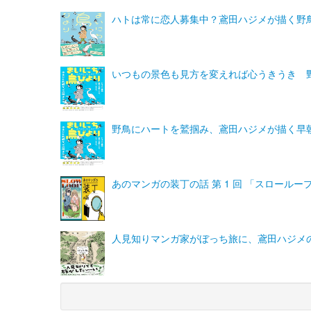
ハトは常に恋人募集中？鳶田ハジメが描く野
いつもの景色も見方を変えれば心うきうき 
野鳥にハートを鷲掴み、鳶田ハジメが描く早
あのマンガの装丁の話 第 1 回 「スロールー
人見知りマンガ家がぼっち旅に、鳶田ハジメ