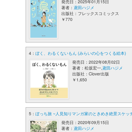
発売日：2025年01月15日
著者：
鳶田ハジメ
出版社：フレックスコミックス
￥770
4：
ぼく、わるくないもん (みらいの心をつくる絵本)
発売日：2022年08月02日
著者：松坂宏一,
鳶田ハジメ
出版社：Clover出版
￥1,650
5：
ぼっち旅 ~人見知りマンガ家のときめき絶景スケッチ~ (P
発売日：2020年09月15日
著者：
鳶田ハジメ