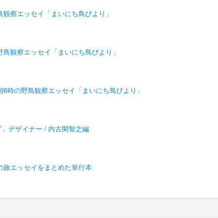
鳥観察エッセイ「まいにち鳥びより」
野鳥観察エッセイ「まいにち鳥びより」
朝6時の野鳥観察エッセイ「まいにち鳥びより」
プ」デザイナー / 内古閑智之編
の旅エッセイをまとめた単行本