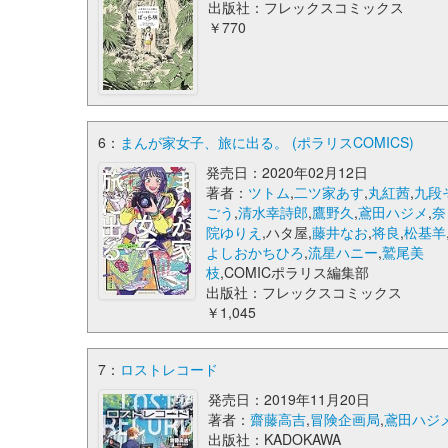
出版社：フレックスコミックス
￥770
6：
まんが家女子、旅に出る。 (ポラリスCOMICS)
発売日：2020年02月12日
著者：
ツトム
,
二ツ家あす
,
丸紅茜
,
九段
ごう
,
清水幸詩郎
,
鷹野久
,
鳶田ハジメ
,
奈
院ゆりえ
,ハタ屋,
藤井なお
,
将良
,
松基羊
よしおかちひろ
,
流星ハニー
,
鷲尾美
枝
,COMICポラリス編集部
出版社：フレックスコミックス
￥1,045
7：
ロストレコード
発売日：2019年11月20日
著者：
齋藤高吉
,
冒険企画局
,
鳶田ハジ
出版社：KADOKAWA