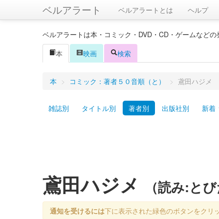
ベルアラート
ベルアラートとは
ヘルプ
ベルアラートは本・コミック・DVD・CD・ゲームなど
本
映画
検索
本
>
コミック：著者５０音順（と）
>
鳶田ハジメ
雑誌別
タイトル別
著者別
出版社別
新着
鳶田ハジメ
（読み:と
通知を受けるには
下に表示された緑色のボタンをクリ