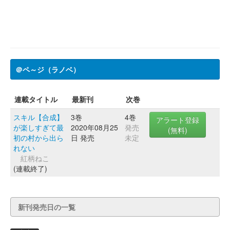
＠ペ～ジ（ラノベ）
連載タイトル
最新刊
次巻
スキル【合成】
3巻
4巻
アラート登録
が楽しすぎて最
2020年08月25
発売
(無料)
初の村から出ら
日 発売
未定
れない
紅柄ねこ
(連載終了)
新刊発売日の一覧