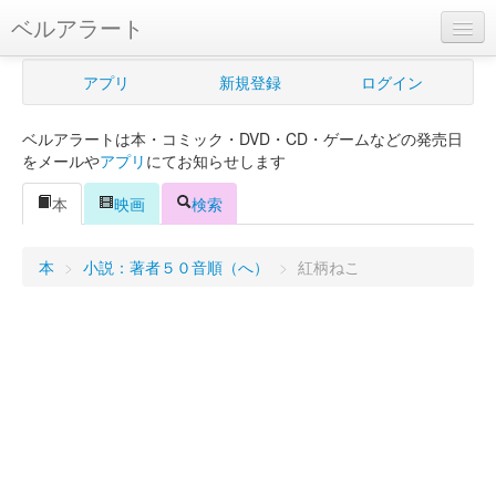
ベルアラート
ベルアラートとは
アプリ
新規登録
ログイン
ヘルプ
ベルアラートは本・コミック・DVD・CD・ゲームなどの発売日
新規登録
をメールや
アプリ
にてお知らせします
ログイン
本
映画
検索
Myカレンダー
本
>
小説：著者５０音順（へ）
>
紅柄ねこ
購入管理
Myシェルフ
プレミアム