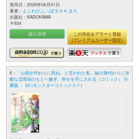
発売日：2026年06月01日
著者：
よこわけ
,
しっぽタヌキ
,
まろ
出版社：KADOKAWA
￥924
購入管理
この作品をアラート登録
(プレミアムユーザー限定)
6：
「お前が代わりに死ね」と言われた私。妹の身代わりに冷
酷な辺境伯のもとへ嫁ぎ、幸せを手に入れる（コミック） 分
冊版 ： 22 (モンスターコミックスｆ)