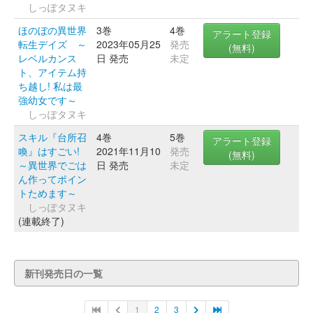
しっぽタヌキ
ほのぼの異世界
3巻
4巻
アラート登録
転生デイズ ～
2023年05月25
発売
(無料)
レベルカンス
日 発売
未定
ト、アイテム持
ち越し! 私は最
強幼女です～
しっぽタヌキ
スキル『台所召
4巻
5巻
アラート登録
喚』はすごい!
2021年11月10
発売
(無料)
～異世界でごは
日 発売
未定
ん作ってポイン
トためます～
しっぽタヌキ
(連載終了)
新刊発売日の一覧
1
2
3