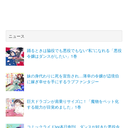
ニュース
踊るときは脇役でも悪役でもない“私”になれる「悪役
令嬢はダンスがしたい」1巻
妹の身代わりに死を宣告され…薄幸の令嬢が辺境伯
に嫁ぎ幸せを手にするラブファンタジー
巨大ドラゴンが肩乗りサイズに！「魔物をペット化
する能力が目覚めました」1巻
コミックライドivy本日創刊、ダンスが好きな悪役令