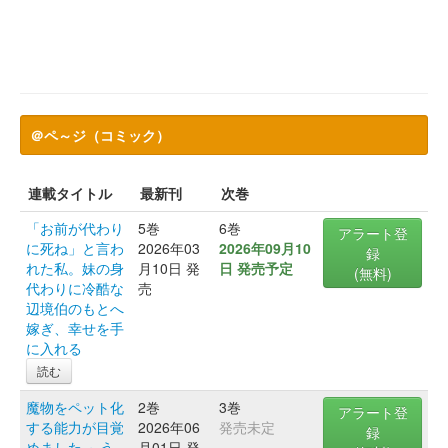
＠ペ～ジ（コミック）
連載タイトル
最新刊
次巻
「お前が代わり
5巻
6巻
アラート登
に死ね」と言わ
2026年03
2026年09月10
録
れた私。妹の身
月10日 発
日 発売予定
(無料)
代わりに冷酷な
売
辺境伯のもとへ
嫁ぎ、幸せを手
に入れる
読む
魔物をペット化
2巻
3巻
アラート登
する能力が目覚
2026年06
発売未定
録
めました ～う
月01日 発