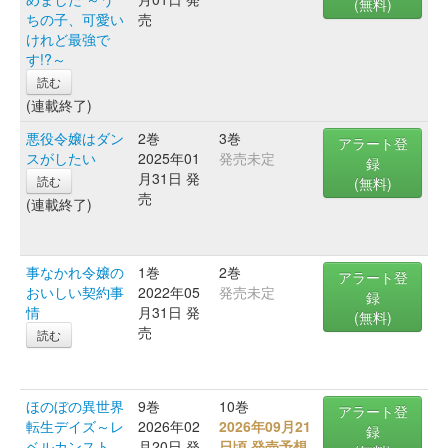
(無料)
ちの子、可愛い
売
けれど最強で
す!?～
読む
(連載終了)
悪役令嬢はダン
2巻
3巻
アラート登
スがしたい
2025年01
発売未定
録
月31日 発
読む
(無料)
売
(連載終了)
事なかれ令嬢の
1巻
2巻
アラート登
おいしい契約事
2022年05
発売未定
録
情
月31日 発
(無料)
売
読む
ほのぼの異世界
9巻
10巻
アラート登
転生デイズ～レ
2026年02
2026年09月21
録
ベルカンスト、
月20日 発
日頃 発売予想