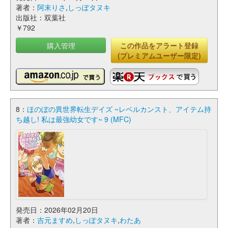
著者：
阿末りさ
,
しっぽタヌキ
出版社：双葉社
￥792
購入管理
この作品をアラート登録
(プレミアムユーザー限定)
8：
ほのぼの異世界転生デイズ ~レベルカンスト、アイテム持
ち越し! 私は最強幼女です~ 9 (MFC)
発売日：2026年02月20日
著者：
吉元ますめ
,
しっぽタヌキ
,
わたあ