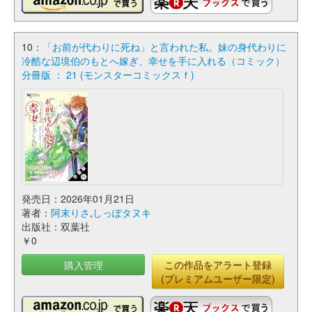
10：
「お前が代わりに死ね」と言われた私。妹の身代わりに
冷酷な辺境伯のもとへ嫁ぎ、幸せを手に入れる（コミック）
分冊版 ： 21 (モンスターコミックスｆ)
発売日：2026年01月21日
著者：
阿末りさ
,
しっぽタヌキ
出版社：双葉社
￥0
購入管理
この作品をアラート登録
(プレミアムユーザー限定)