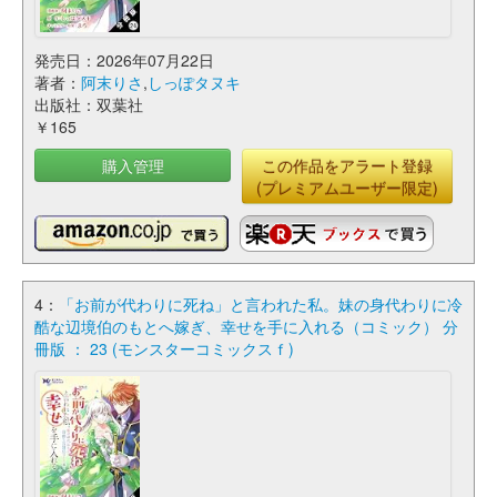
発売日：2026年07月22日
著者：
阿末りさ
,
しっぽタヌキ
出版社：双葉社
￥165
購入管理
この作品をアラート登録
(プレミアムユーザー限定)
4：
「お前が代わりに死ね」と言われた私。妹の身代わりに冷
酷な辺境伯のもとへ嫁ぎ、幸せを手に入れる（コミック） 分
冊版 ： 23 (モンスターコミックスｆ)