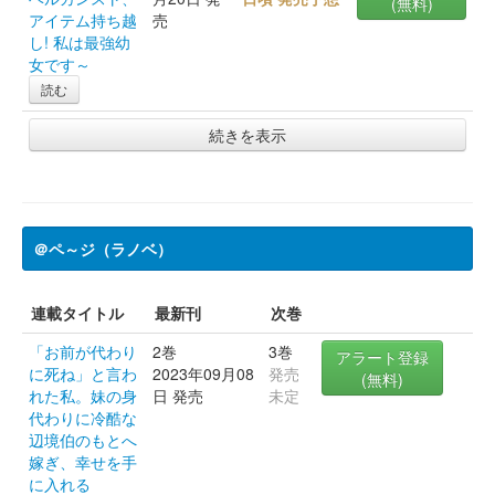
(無料)
アイテム持ち越
売
し! 私は最強幼
女です～
読む
続きを表示
＠ペ～ジ（ラノベ）
連載タイトル
最新刊
次巻
「お前が代わり
2巻
3巻
アラート登録
に死ね」と言わ
2023年09月08
発売
(無料)
れた私。妹の身
日 発売
未定
代わりに冷酷な
辺境伯のもとへ
嫁ぎ、幸せを手
に入れる