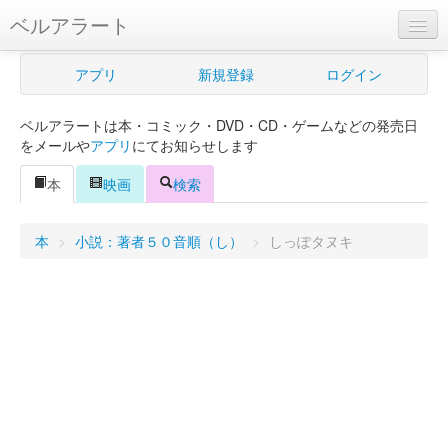
ベルアラート
ベルアラートとは
アプリ
新規登録
ログイン
ヘルプ
ベルアラートは本・コミック・DVD・CD・ゲームなどの発売日
新規登録
をメールや
アプリ
にてお知らせします
ログイン
本
映画
検索
Myカレンダー
本
>
小説：著者５０音順（し）
>
しっぽタヌキ
購入管理
Myシェルフ
プレミアム