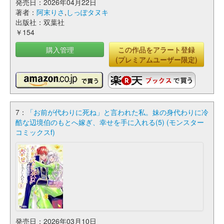
発売日：2026年04月22日
著者：
阿末りさ
,
しっぽタヌキ
出版社：双葉社
￥154
購入管理
この作品をアラート登録
(プレミアムユーザー限定)
7：
「お前が代わりに死ね」と言われた私。妹の身代わりに冷
酷な辺境伯のもとへ嫁ぎ、幸せを手に入れる(5) (モンスター
コミックスf)
発売日：2026年03月10日