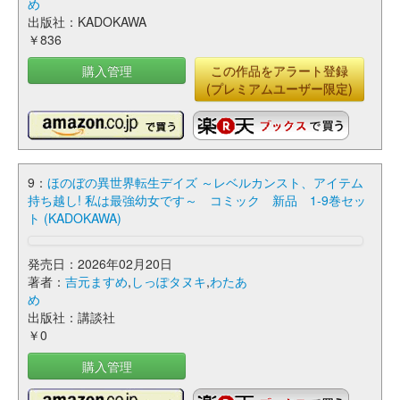
め
出版社：KADOKAWA
￥836
購入管理
この作品をアラート登録
(プレミアムユーザー限定)
9：
ほのぼの異世界転生デイズ ～レベルカンスト、アイテム
持ち越し! 私は最強幼女です～ コミック 新品 1-9巻セッ
ト (KADOKAWA)
発売日：2026年02月20日
著者：
吉元ますめ
,
しっぽタヌキ
,
わたあ
め
出版社：講談社
￥0
購入管理