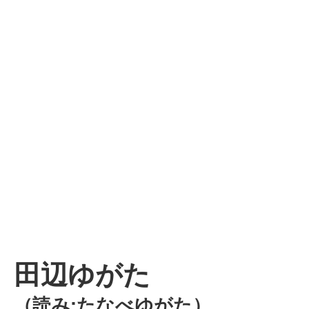
田辺ゆがた
（読み:たなべゆがた）