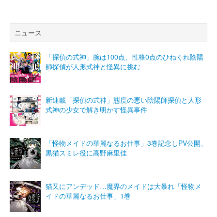
ニュース
「探偵の式神」腕は100点、性格0点のひねくれ陰陽
師探偵が人形式神と怪異に挑む
新連載「探偵の式神」態度の悪い陰陽師探偵と人形
式神の少女で解き明かす怪異事件
「怪物メイドの華麗なるお仕事」3巻記念しPV公開、
黒猫スミレ役に高野麻里佳
猫又にアンデッド…魔界のメイドは大暴れ「怪物メ
イドの華麗なるお仕事」1巻