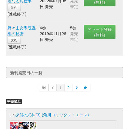
麗なるお仕事
2022年07月08
発売
(無料)
日 発売
未定
読む
(連載終了)
野々山女學院蟲
4巻
5巻
アラート登録
組の秘密
2019年11月26
発売
(無料)
日 発売
未定
読む
(連載終了)
新刊発売日の一覧
1
2
発売済み
1：
探偵の式神(3) (角川コミックス・エース)