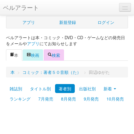
ベルアラート
ベルアラートとは
アプリ
新規登録
ログイン
ヘルプ
ベルアラートは本・コミック・DVD・CD・ゲームなどの発売日
新規登録
をメールや
アプリ
にてお知らせします
ログイン
本
映画
検索
Myカレンダー
本
>
コミック：著者５０音順（た）
>
田辺ゆがた
購入管理
雑誌別
タイトル別
著者別
出版社別
新着
Myシェルフ
ランキング
7月発売
8月発売
9月発売
10月発売
プレミアム