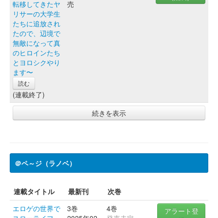
転移してきたヤ
売
リサーの大学生
たちに追放され
たので、辺境で
無敵になって真
のヒロインたち
とヨロシクやり
ます〜
読む
(連載終了)
続きを表示
＠ペ～ジ（ラノベ）
連載タイトル
最新刊
次巻
エロゲの世界で
3巻
4巻
アラート登