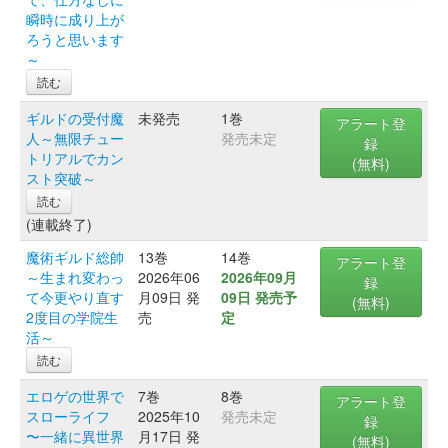
瞬時に成り上が
ろうと思います
～
読む
ギルドの受付魔
未発売
1巻
アラート登
人～無限チュー
発売未定
録
トリアルでカン
(無料)
スト突破～
読む
(連載終了)
魔術ギルド総帥
13巻
14巻
アラート登
～生まれ変わっ
2026年06
2026年09月
録
て今更やり直す
月09日 発
09日 発売予
(無料)
2度目の学院生
売
定
活～
読む
エロゲの世界で
7巻
8巻
アラート登
スローライフ
2025年10
発売未定
録
〜一緒に異世界
月17日 発
(無料)