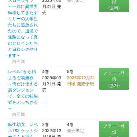
スローライフ
2025年02
発売未定
録
～一緒に異世界
月21日 発
(無料)
転移してきたヤ
売
リサーの大学生
たちに追放され
たので、辺境で
無敵になって真
のヒロインたち
とヨロシクやり
ます～
白石新
レベル1から始
4巻
5巻
アラート登
まる召喚無双
2025年03
2026年12月21
録
～俺だけ使える
月21日 発
日頃 発売予想
(無料)
裏ダンジョン
売
で、全ての転生
者をぶっちぎる
～
白石新
転生幼女、レベ
3巻
4巻
アラート登
ル782 ケットシ
2022年12
発売未定
録
ーさんと行く、
月16日 発