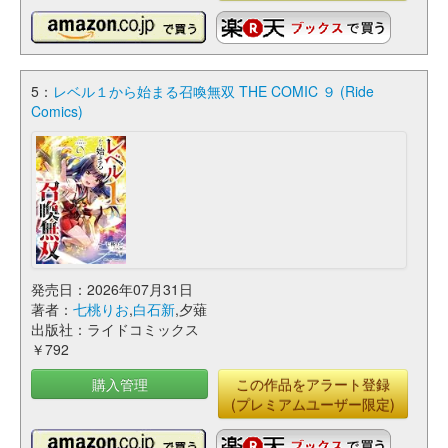
5：
レベル１から始まる召喚無双 THE COMIC ９ (Ride
Comics)
発売日：2026年07月31日
著者：
七桃りお
,
白石新
,夕薙
出版社：ライドコミックス
￥792
購入管理
この作品をアラート登録
(プレミアムユーザー限定)