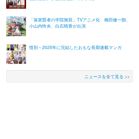
「落第賢者の学院無双」TVアニメ化 梅田修一朗、
小山内怜央、白石晴香が出演
惜別～2025年に完結したおもな長期連載マンガ
ニュースを全て見る >>