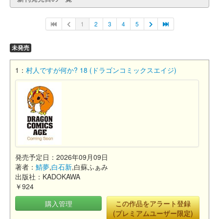
1
2
3
4
5
未発売
1：
村人ですが何か? 18 (ドラゴンコミックスエイジ)
発売予定日：2026年09月09日
著者：
鯖夢
,
白石新
,白蘇ふぁみ
出版社：KADOKAWA
￥924
購入管理
この作品をアラート登録
(プレミアムユーザー限定)