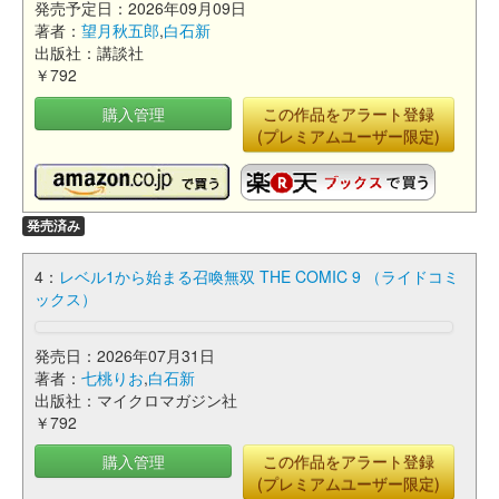
発売予定日：2026年09月09日
著者：
望月秋五郎
,
白石新
出版社：講談社
￥792
購入管理
この作品をアラート登録
(プレミアムユーザー限定)
発売済み
4：
レベル1から始まる召喚無双 THE COMIC 9 （ライドコミ
ックス）
発売日：2026年07月31日
著者：
七桃りお
,
白石新
出版社：マイクロマガジン社
￥792
購入管理
この作品をアラート登録
(プレミアムユーザー限定)