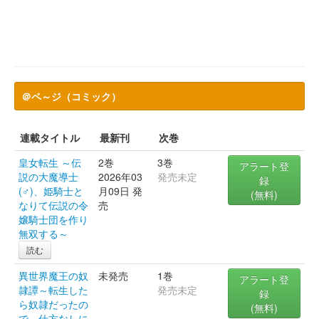
＠ペ～ジ（コミック）
連載タイトル
最新刊
次巻
皇女転生 ～伝
2巻
3巻
アラート登
説の大魔導士
2026年03
発売未定
録
(♂)、姫騎士と
月09日 発
(無料)
なりて伝説の令
売
嬢騎士団を作り
無双する～
読む
異世界魔王の奴
未発売
1巻
アラート登
隷譚～転生した
発売未定
録
ら奴隷だったの
(無料)
で、仕方なしに