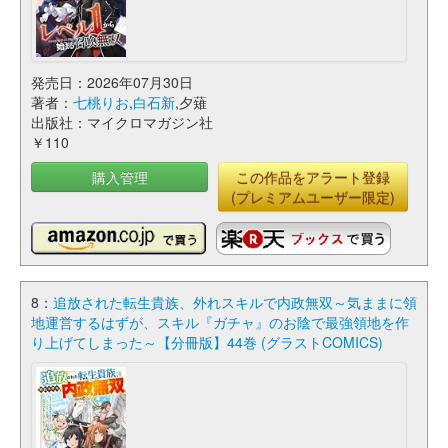
発売日：2026年07月30日
著者：
七桃りお
,
白石新
,夕薙
出版社：マイクロマガジン社
￥110
購入管理
この作品をアラート登録
(プレミアムユーザー限定)
8：
追放された転生貴族、外れスキルで内政無双～気ままに領
地運営するはずが、スキル『ガチャ』のお陰で最強領地を作
り上げてしまった～【分冊版】44巻 (グラストCOMICS)