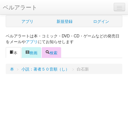
ベルアラート
ベルアラートとは
アプリ
新規登録
ログイン
ヘルプ
ベルアラートは本・コミック・DVD・CD・ゲームなどの発売日
新規登録
をメールや
アプリ
にてお知らせします
ログイン
本
映画
検索
Myカレンダー
本
>
小説：著者５０音順（し）
>
白石新
購入管理
Myシェルフ
プレミアム