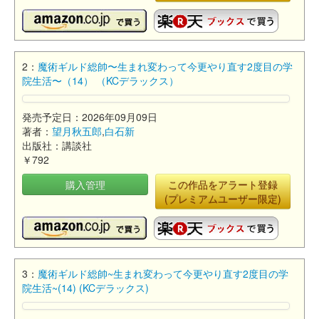
2：
魔術ギルド総帥〜生まれ変わって今更やり直す2度目の学
院生活〜（14） （KCデラックス）
発売予定日：2026年09月09日
著者：
望月秋五郎
,
白石新
出版社：講談社
￥792
購入管理
この作品をアラート登録
(プレミアムユーザー限定)
3：
魔術ギルド総帥~生まれ変わって今更やり直す2度目の学
院生活~(14) (KCデラックス)