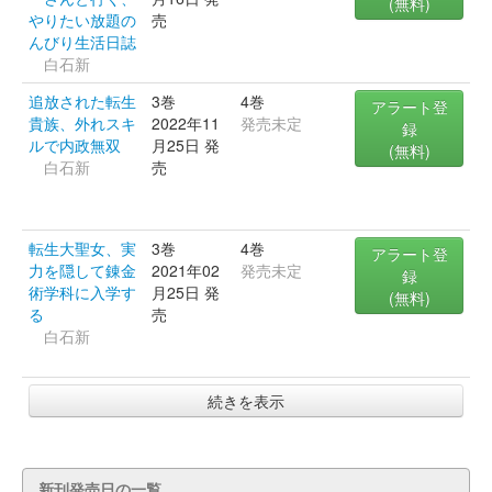
(無料)
やりたい放題の
売
んびり生活日誌
白石新
追放された転生
3巻
4巻
アラート登
貴族、外れスキ
2022年11
発売未定
録
ルで内政無双
月25日 発
(無料)
白石新
売
転生大聖女、実
3巻
4巻
アラート登
力を隠して錬金
2021年02
発売未定
録
術学科に入学す
月25日 発
(無料)
る
売
白石新
続きを表示
新刊発売日の一覧