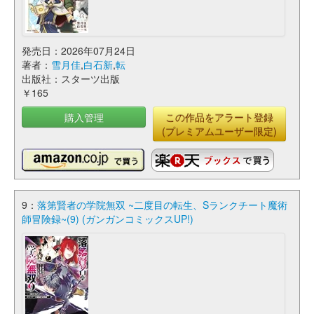
発売日：2026年07月24日
著者：
雪月佳
,
白石新
,
転
出版社：スターツ出版
￥165
購入管理
この作品をアラート登録
(プレミアムユーザー限定)
9：
落第賢者の学院無双 ~二度目の転生、Sランクチート魔術
師冒険録~(9) (ガンガンコミックスUP!)