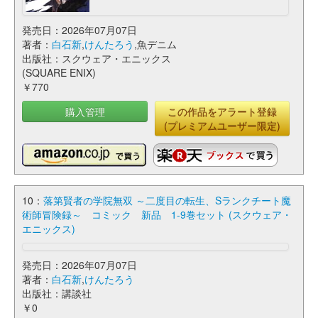
発売日：2026年07月07日
著者：
白石新
,
けんたろう
,魚デニム
出版社：スクウェア・エニックス
(SQUARE ENIX)
￥770
購入管理
この作品をアラート登録
(プレミアムユーザー限定)
10：
落第賢者の学院無双 ～二度目の転生、Sランクチート魔
術師冒険録～ コミック 新品 1-9巻セット (スクウェア・
エニックス)
発売日：2026年07月07日
著者：
白石新
,
けんたろう
出版社：講談社
￥0