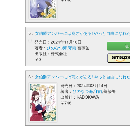
5：
女伯爵アンバーには商才がある! やっと自由になれたの
発売日：2024年11月18日
購
著者：
ひのなつ海
,
守雨
,薔薇缶
出版社：株式会社
￥0
6：
女伯爵アンバーには商才がある! やっと自由になれたの
発売日：2024年03月14日
著者：
ひのなつ海
,
守雨
,薔薇缶
出版社：KADOKAWA
￥748