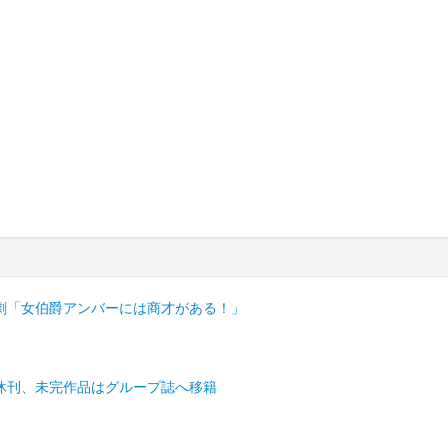
劇「女伯爵アンバーには商才がある！」
休刊、未完作品はグループ誌へ移籍