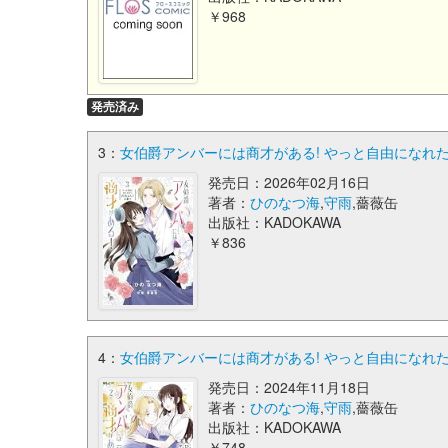
￥968
発売済み
3：
女伯爵アンバーには商才がある! やっと自由になれたの
発売日：2026年02月16日
著者：
ひのなつ海
,
守雨
,薔薇缶
出版社：KADOKAWA
￥836
4：
女伯爵アンバーには商才がある! やっと自由になれたの
発売日：2024年11月18日
著者：
ひのなつ海
,
守雨
,薔薇缶
出版社：KADOKAWA
￥748