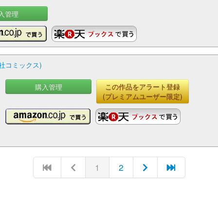
入管理
社コミックス)
購入管理
この作品をアラート登録
(プレミアムユーザー限定)
1
2