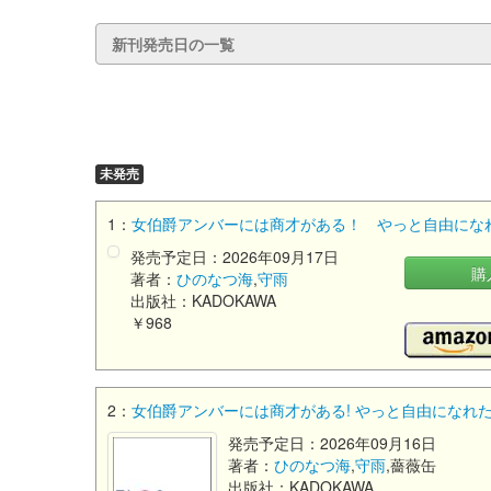
新刊発売日の一覧
未発売
1：
女伯爵アンバーには商才がある！ やっと自由になれ
発売予定日：2026年09月17日
購
著者：
ひのなつ海
,
守雨
出版社：KADOKAWA
￥968
2：
女伯爵アンバーには商才がある! やっと自由になれたの
発売予定日：2026年09月16日
著者：
ひのなつ海
,
守雨
,薔薇缶
出版社：KADOKAWA