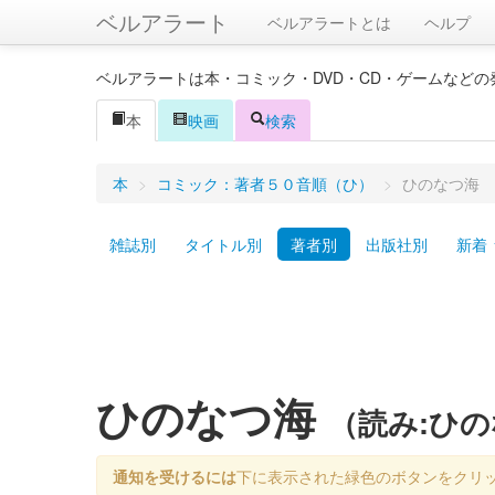
ベルアラート
ベルアラートとは
ヘルプ
ベルアラートは本・コミック・DVD・CD・ゲームなど
本
映画
検索
本
>
コミック：著者５０音順（ひ）
>
ひのなつ海
雑誌別
タイトル別
著者別
出版社別
新着
ひのなつ海
（読み:ひ
通知を受けるには
下に表示された緑色のボタンをクリ