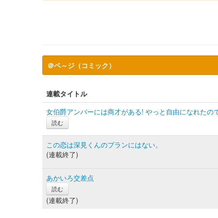
＠ペ～ジ（コミック）
連載タイトル
女伯爵アンバーには商才がある! やっと自由になれたの
読む
この恋は深見くんのプランにはない。
(連載終了)
あかいろ交差点
読む
(連載終了)