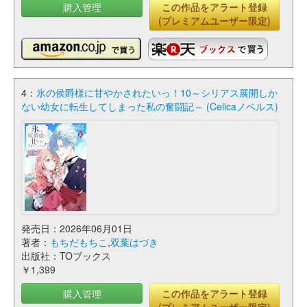
購入管理
この作品をアラート登録
(プレミアムユーザー限定)
4：
氷の侯爵様に甘やかされたいっ！10～シリアス展開しか
ない幼女に転生してしまった私の奮闘記～ (Celicaノベルス)
発売日：2026年06月01日
著者：
もちだもちこ
,
双葉はづき
出版社：TOブックス
￥1,399
購入管理
この作品をアラート登録