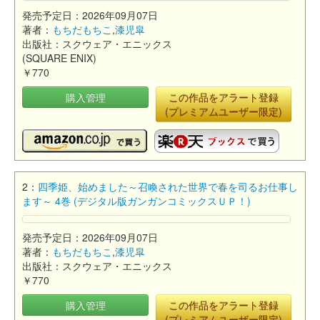
発売予定日：2026年09月07日
著者：
もちだもちこ
,
漆児皐
出版社：スクウェア・エニックス
(SQUARE ENIX)
￥770
購入管理
この作品をアラート登録
(プレミアムユーザー限定)
2：
四季姫、始めました～召喚された世界で春を司るお仕事し
ます～ 4巻 (デジタル版ガンガンコミックスＵＰ！)
発売予定日：2026年09月07日
著者：
もちだもちこ
,
漆児皐
出版社：スクウェア・エニックス
￥770
購入管理
この作品をアラート登録
(プレミアムユーザー限定)