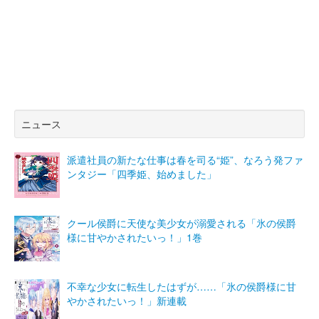
ニュース
派遣社員の新たな仕事は春を司る“姫”、なろう発ファ
ンタジー「四季姫、始めました」
クール侯爵に天使な美少女が溺愛される「氷の侯爵
様に甘やかされたいっ！」1巻
不幸な少女に転生したはずが……「氷の侯爵様に甘
やかされたいっ！」新連載