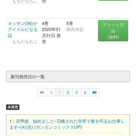
もちだもちこ
売
オッサン(36)が
4巻
5巻
アラート登
アイドルになる
2020年01
発売未定
録
話
月31日 発
(無料)
もちだもちこ
売
新刊発売日の一覧
1
2
3
未発売
1：
四季姫、始めました~召喚された世界で春を司るお仕事し
ます~(4)(完) (ガンガンコミックスUP!)