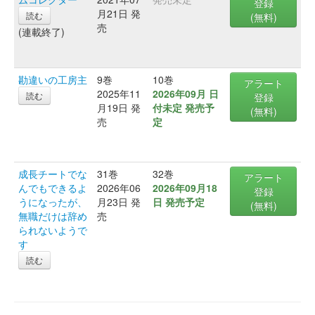
登録
月21日 発
読む
(無料)
売
(連載終了)
勘違いの工房主
9巻
10巻
アラート
2025年11
2026年09月 日
読む
登録
月19日 発
付未定 発売予
(無料)
売
定
成長チートでな
31巻
32巻
アラート
んでもできるよ
2026年06
2026年09月18
登録
うになったが、
月23日 発
日 発売予定
(無料)
無職だけは辞め
売
られないようで
す
読む