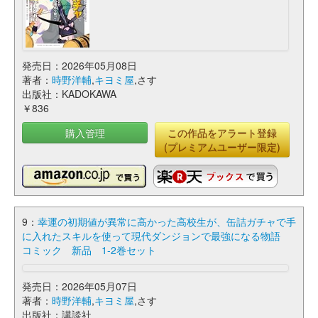
発売日：2026年05月08日
著者：
時野洋輔
,
キヨミ屋
,さす
出版社：KADOKAWA
￥836
購入管理
この作品をアラート登録
(プレミアムユーザー限定)
9：
幸運の初期値が異常に高かった高校生が、缶詰ガチャで手
に入れたスキルを使って現代ダンジョンで最強になる物語
コミック 新品 1-2巻セット
発売日：2026年05月07日
著者：
時野洋輔
,
キヨミ屋
,さす
出版社：講談社