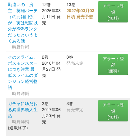
勘違いの工房
12巻
13巻
アラート登
主 英雄パーテ
2026年03
2027年03月03
録
ィの元雑用係
月11日 発
日頃 発売予想
(無料)
が、実は戦闘以
売
外がSSSランク
だったというよ
くある話
時野洋輔
そのスライム、
2巻
3巻
アラート登
ボスモンスター
2018年04
発売未定
録
につき注意 最
月27日 発
(無料)
低スライムのダ
売
ンジョン経営物
語
時野洋輔
ガチャにゆだね
2巻
3巻
アラート登
る異世界廃人生
2017年06
発売未定
録
活
月20日 発
(無料)
時野洋輔
売
(連載終了)