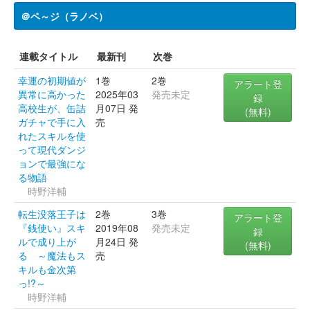
＠ペ～ジ（ラノベ）
連載タイトル
最新刊
次巻
幸運の初期値が
1巻
2巻
アラート登
異常に高かった
2025年03
発売未定
録
高校生が、缶詰
月07日 発
(無料)
ガチャで手に入
売
れたスキルを使
って現代ダンジ
ョンで最強にな
る物語
時野洋輔
転生没落王子は
2巻
3巻
アラート登
『銭使い』スキ
2019年08
発売未定
録
ルで成り上が
月24日 発
(無料)
る ～魔法もス
売
キルも金次第
っ!?～
時野洋輔