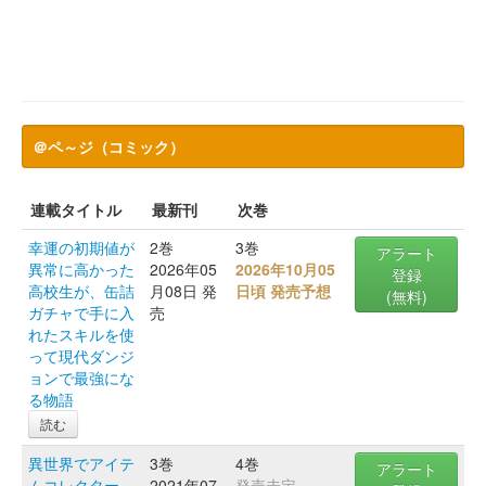
＠ペ～ジ（コミック）
連載タイトル
最新刊
次巻
幸運の初期値が
2巻
3巻
アラート
異常に高かった
2026年05
2026年10月05
登録
高校生が、缶詰
月08日 発
日頃 発売予想
(無料)
ガチャで手に入
売
れたスキルを使
って現代ダンジ
ョンで最強にな
る物語
読む
異世界でアイテ
3巻
4巻
アラート
ムコレクター
2021年07
発売未定