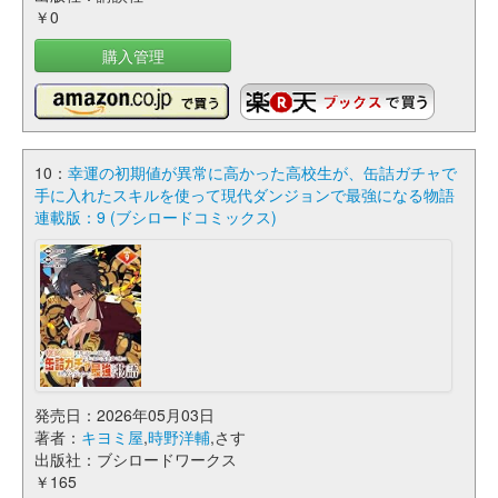
￥0
購入管理
10：
幸運の初期値が異常に高かった高校生が、缶詰ガチャで
手に入れたスキルを使って現代ダンジョンで最強になる物語
連載版：9 (ブシロードコミックス)
発売日：2026年05月03日
著者：
キヨミ屋
,
時野洋輔
,さす
出版社：ブシロードワークス
￥165