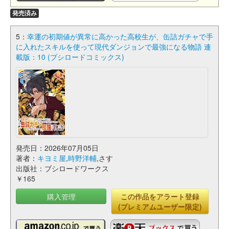
発売済み
5：
幸運の初期値が異常に高かった高校生が、缶詰ガチャで手
に入れたスキルを使って現代ダンジョンで最強になる物語 連
載版：10 (ブシロードコミックス)
発売日：2026年07月05日
著者：
キヨミ屋
,
時野洋輔
,さす
出版社：ブシロードワークス
￥165
購入管理
この作品をアラート登録
(プレミアムユーザー限定)