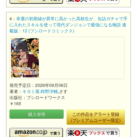
4：
幸運の初期値が異常に高かった高校生が、缶詰ガチャで手
に入れたスキルを使って現代ダンジョンで最強になる物語 連
載版：12 (ブシロードコミックス)
発売予定日：2026年09月06日
著者：
キヨミ屋
,
時野洋輔
,さす
出版社：ブシロードワークス
￥165
購入管理
この作品をアラート登録
(プレミアムユーザー限定)