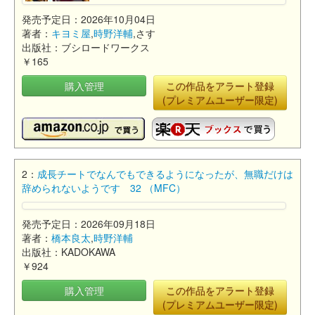
発売予定日：2026年10月04日
著者：
キヨミ屋
,
時野洋輔
,さす
出版社：ブシロードワークス
￥165
購入管理
この作品をアラート登録
(プレミアムユーザー限定)
2：
成長チートでなんでもできるようになったが、無職だけは
辞められないようです 32 （MFC）
発売予定日：2026年09月18日
著者：
橋本良太
,
時野洋輔
出版社：KADOKAWA
￥924
購入管理
この作品をアラート登録
(プレミアムユーザー限定)