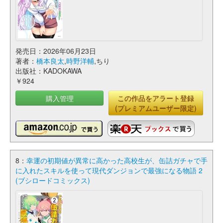
発売日：2026年06月23日
著者：
橋本良太
,
時野洋輔
,ちり
出版社：KADOKAWA
￥924
購入管理
この作品をアラート登録
(プレミアムユーザー限定)
8：
幸運の初期値が異常に高かった高校生が、缶詰ガチャで手
に入れたスキルを使って現代ダンジョンで最強になる物語 2
(ブシロードコミックス)