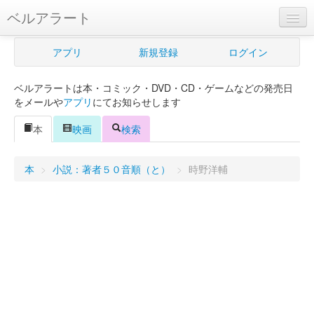
ベルアラート
ベルアラートとは
アプリ
新規登録
ログイン
ヘルプ
ベルアラートは本・コミック・DVD・CD・ゲームなどの発売日
新規登録
をメールや
アプリ
にてお知らせします
ログイン
本
映画
検索
Myカレンダー
本
>
小説：著者５０音順（と）
>
時野洋輔
購入管理
Myシェルフ
プレミアム