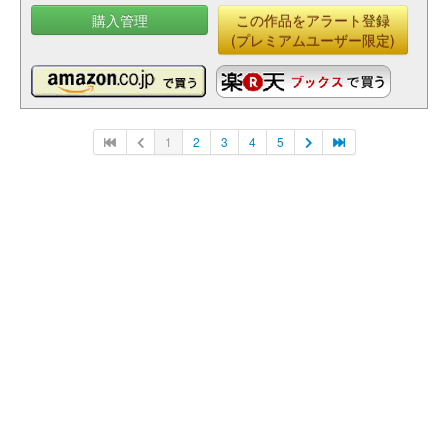
購入管理
この作品をアラート登録
(プレミアムユーザー限定)
1
2
3
4
5