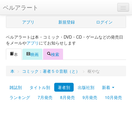
ベルアラート
ベルアラートとは
アプリ
新規登録
ログイン
ヘルプ
ベルアラートは本・コミック・DVD・CD・ゲームなどの発売日
新規登録
をメールや
アプリ
にてお知らせします
ログイン
本
映画
検索
Myカレンダー
本
>
コミック：著者５０音順（と）
>
枢やな
購入管理
雑誌別
タイトル別
著者別
出版社別
新着
Myシェルフ
ランキング
7月発売
8月発売
9月発売
10月発売
プレミアム