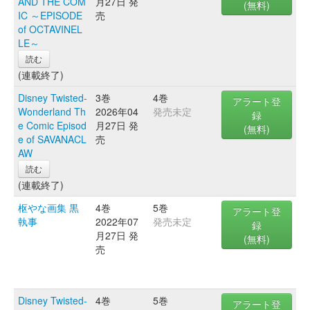
AND THE COM
月27日 発
(無料)
IC ～EPISODE
売
of OCTAVINEL
LE～
読む
(連載終了)
Disney Twisted-
3巻
4巻
アラート登
Wonderland Th
2026年04
発売未定
録
e Comic Episod
月27日 発
(無料)
e of SAVANACL
売
AW
読む
(連載終了)
枢やな画集 黒
4巻
5巻
アラート登
執事
2022年07
発売未定
録
月27日 発
(無料)
売
Disney Twisted-
4巻
5巻
アラート登