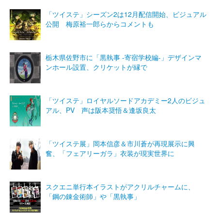
「ツイステ」シーズン2は12月配信開始、ビジュアル
公開 梅原裕一郎らからコメントも
栃木県佐野市に「黒執事 -寄宿学校編-」デザインマ
ンホール設置、クリケットが縁で
「ツイステ」ロイヤルソードアカデミー2人のビジュ
アル、PV 声は阪本奨悟＆逢坂良太
「ツイステ展」岡本信彦＆市川蒼が再現展示に興
奮、「フェアリーガラ」衣装が現実世界に
スクエニ単行本イラストがアクリルチャームに、
「鋼の錬金術師」や「黒執事」