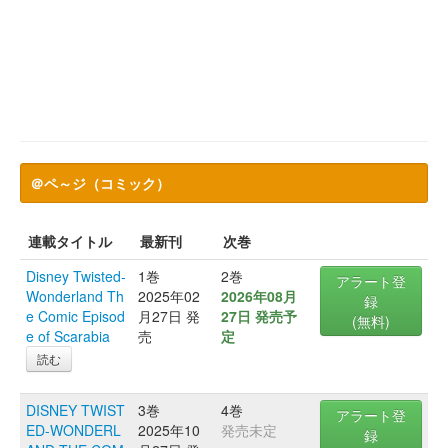
＠ペ～ジ（コミック）
連載タイトル
最新刊
次巻
Disney Twisted-
1巻
2巻
アラート登
Wonderland Th
2025年02
2026年08月
録
e Comic Episod
月27日 発
27日 発売予
(無料)
e of Scarabia
売
定
読む
DISNEY TWIST
3巻
4巻
アラート登
ED-WONDERL
2025年10
発売未定
録