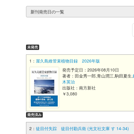
新刊発売日の一覧
未発売
1：
屋久島維管束植物目録 2026年版
発売予定日：2026年08月10日
著者：田金秀一郎,青山潤三,駒田夏生,
木英治
出版社：南方新社
￥3,080
発売済み
2：
徒目付失踪 徒目付勘兵衛 (光文社文庫 す 14-34)