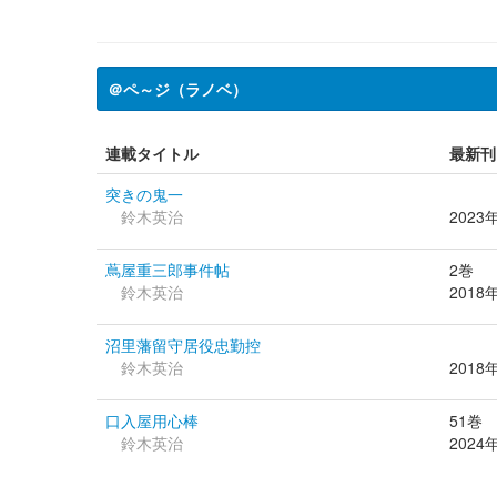
＠ペ～ジ（ラノベ）
連載タイトル
最新刊
突きの鬼一
鈴木英治
2023
蔦屋重三郎事件帖
2巻
鈴木英治
2018
沼里藩留守居役忠勤控
鈴木英治
2018
口入屋用心棒
51巻
鈴木英治
2024