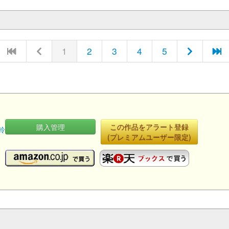
1
2
3
4
5
購入管理
この作品をアラート登録
鈴
(プレミアムユーザー限定)