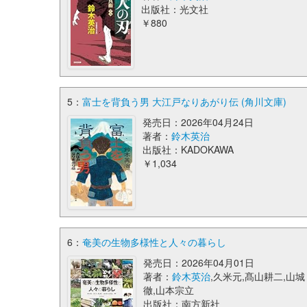
出版社：光文社
￥880
5：
富士を背負う男 大江戸なりあがり伝 (角川文庫)
発売日：2026年04月24日
著者：
鈴木英治
出版社：KADOKAWA
￥1,034
6：
奄美の生物多様性と人々の暮らし
発売日：2026年04月01日
著者：
鈴木英治
,久米元,髙山耕二,山城
徹,山本宗立
出版社：南方新社