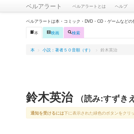
ベルアラート
ベルアラートとは
ヘルプ
ベルアラートは本・コミック・DVD・CD・ゲームなど
本
映画
検索
本
>
小説：著者５０音順（す）
>
鈴木英治
鈴木英治
（読み:すずき
通知を受けるには
下に表示された緑色のボタンをクリ