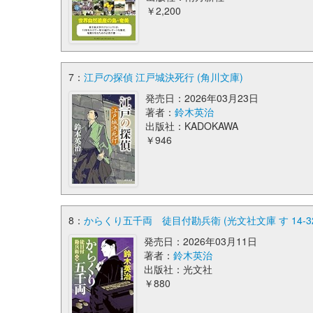
￥2,200
7：
江戸の探偵 江戸城決死行 (角川文庫)
発売日：2026年03月23日
著者：
鈴木英治
出版社：KADOKAWA
￥946
8：
からくり五千両 徒目付勘兵衛 (光文社文庫 す 14-32
発売日：2026年03月11日
著者：
鈴木英治
出版社：光文社
￥880