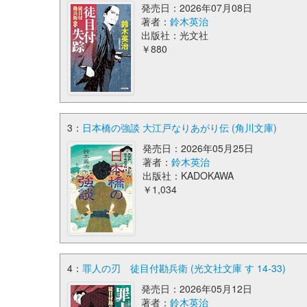
発売日：2026年07月08日
著者：
鈴木英治
出版社：光文社
￥880
3：
日本橋の強談 大江戸なりあがり伝 (角川文庫)
発売日：2026年05月25日
著者：
鈴木英治
出版社：KADOKAWA
￥1,034
4：
罪人の刃 徒目付勘兵衛 (光文社文庫 す 14-33)
発売日：2026年05月12日
著者：
鈴木英治