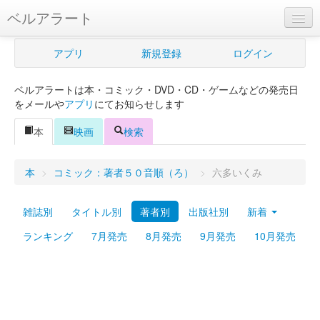
ベルアラート
ベルアラートとは
アプリ
新規登録
ログイン
ヘルプ
ベルアラートは本・コミック・DVD・CD・ゲームなどの発売日
新規登録
をメールや
アプリ
にてお知らせします
ログイン
本
映画
検索
Myカレンダー
本
>
コミック：著者５０音順（ろ）
>
六多いくみ
購入管理
雑誌別
タイトル別
著者別
出版社別
新着
Myシェルフ
ランキング
7月発売
8月発売
9月発売
10月発売
プレミアム