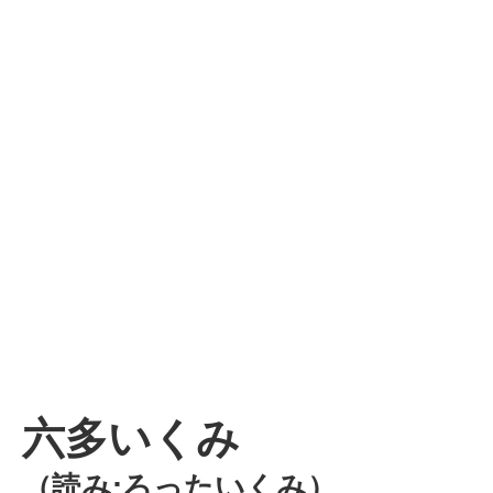
六多いくみ
（読み:ろったいくみ）