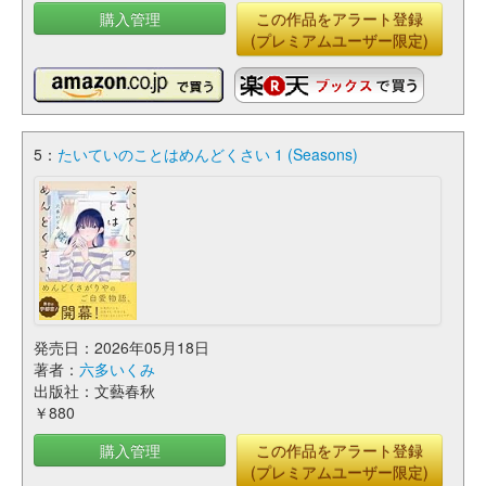
購入管理
この作品をアラート登録
(プレミアムユーザー限定)
5：
たいていのことはめんどくさい 1 (Seasons)
発売日：2026年05月18日
著者：
六多いくみ
出版社：文藝春秋
￥880
購入管理
この作品をアラート登録
(プレミアムユーザー限定)