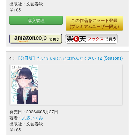
出版社：文藝春秋
￥165
購入管理
この作品をアラート登録
(プレミアムユーザー限定)
4：
【分冊版】たいていのことはめんどくさい 12 (Seasons)
発売日：2026年05月27日
著者：
六多いくみ
出版社：文藝春秋
￥165