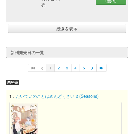
(無料)
売
続きを表示
新刊発売日の一覧
1
2
3
4
5
未発売
1：
たいていのことはめんどくさい 2 (Seasons)