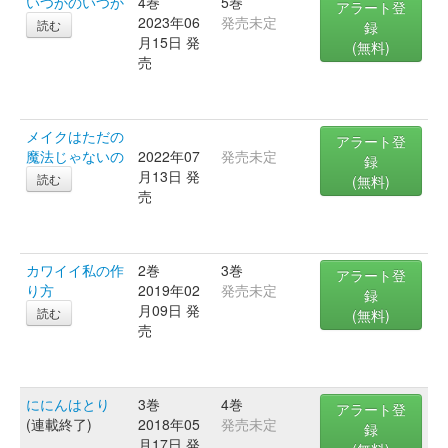
いつかのいつか
4巻
5巻
アラート登
2023年06
発売未定
読む
録
月15日 発
(無料)
売
メイクはただの
アラート登
魔法じゃないの
2022年07
発売未定
録
月13日 発
読む
(無料)
売
カワイイ私の作
2巻
3巻
アラート登
り方
2019年02
発売未定
録
月09日 発
読む
(無料)
売
ににんはとり
3巻
4巻
アラート登
(連載終了)
2018年05
発売未定
録
月17日 発