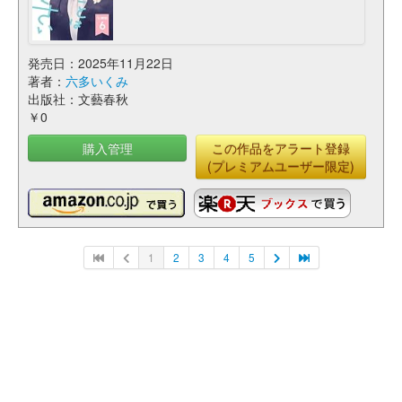
発売日：2025年11月22日
著者：
六多いくみ
出版社：文藝春秋
￥0
購入管理
この作品をアラート登録
(プレミアムユーザー限定)
1
2
3
4
5