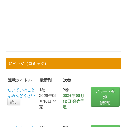
＠ペ～ジ（コミック）
連載タイトル
最新刊
次巻
たいていのこと
1巻
2巻
アラート登
はめんどくさい
2026年05
2026年08月
録
月18日 発
12日 発売予
読む
(無料)
売
定