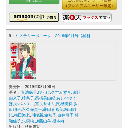
(プレミアムユーザー限定)
9：
ミステリーボニータ 2019年9月号 [雑誌]
発売日：2019年08月06日
著者：
青池保子
,
びっけ
,
久世みずき
,
遠野
由来子
,
吟鳥子
,
高橋美由紀
,
あしべゆう
ほ
,
カバネユエ
,
室長サオリ
,
関根美有
,
浜
田翔子
,
永久保貴一
,
藤田まる美
,
梅田阿
比
,
梅田海老
,
川端新
,
箱知子
,
白井弓子
,
村
瀬佳子
,
矢樹純
,
加藤山羊
,
根本尚
出版社：秋田書店