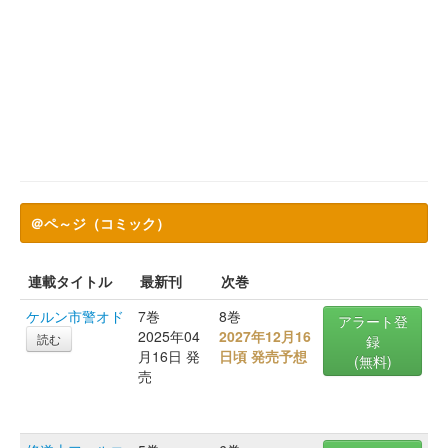
＠ペ～ジ（コミック）
連載タイトル
最新刊
次巻
ケルン市警オド
7巻
8巻
アラート登
2025年04
2027年12月16
読む
録
月16日 発
日頃 発売予想
(無料)
売