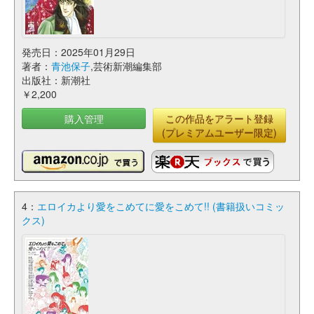
発売日：2025年01月29日
著者：
青池保子
,芸術新潮編集部
出版社：新潮社
￥2,200
購入管理
この作品をアラート登録
(プレミアムユーザー限定)
4：
エロイカより愛をこめてに愛をこめて!! (書籍扱いコミッ
クス)