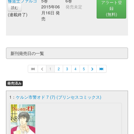
修道士ファルコ
5巻
6巻
アラート登
2015年06
発売未定
読む
録
月16日 発
(無料)
(連載終了)
売
新刊発売日の一覧
1
2
3
4
5
発売済み
1：
ケルン市警オド 7 (7) (プリンセスコミックス)