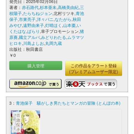
発売日：2025年02月06日
著者：
赤石路代
,
杉本亜未
,
高橋美由紀
,
三
枝陽子
,
たらちねジョン
,北村リツキ,
青池
保子
,
市東亮子
,
洋々パニ
,
なたがら
,
秋田
みやび
,
遠野由来子
,
灯晴ほく
,
山本棗
,
い
くたはな
,
ぱらり
,幸子プロモーション,
猪
原賽
,
國立アルバ
,
みどりわたる
,
ムラマツ
ヒロキ
,
川島よしお
,
丸岡九蔵
出版社：秋田書店
￥0
購入管理
この作品をアラート登録
(プレミアムユーザー限定)
3：
青池保子 騒がしき男たちとマンガの冒険 (とんぼの本)