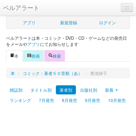
ベルアラート
ベルアラートとは
アプリ
新規登録
ログイン
ヘルプ
ベルアラートは本・コミック・DVD・CD・ゲームなどの発売日
新規登録
をメールや
アプリ
にてお知らせします
ログイン
本
映画
検索
Myカレンダー
本
>
コミック：著者５０音順（あ）
>
青池保子
購入管理
雑誌別
タイトル別
著者別
出版社別
新着
Myシェルフ
ランキング
7月発売
8月発売
9月発売
10月発売
プレミアム