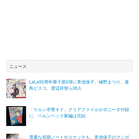
ニュース
LaLa50周年冊子第2弾に青池保子、樋野まつり、葉
鳥ビスコ、渡辺祥智ら28人
「ケルン市警オド」クリアファイルがボニータ付録
に ベルンベック家編は完結
貴重な初期ノートやスケッチも、青池保子のマンガ