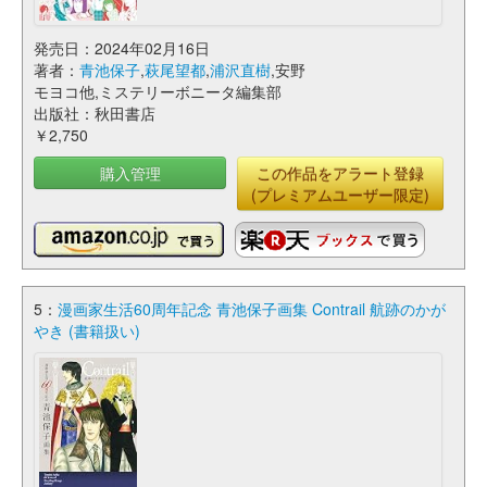
発売日：2024年02月16日
著者：
青池保子
,
萩尾望都
,
浦沢直樹
,安野
モヨコ他,ミステリーボニータ編集部
出版社：秋田書店
￥2,750
購入管理
この作品をアラート登録
(プレミアムユーザー限定)
5：
漫画家生活60周年記念 青池保子画集 Contrail 航跡のかが
やき (書籍扱い)