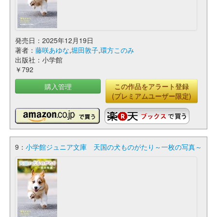
発売日：2025年12月19日
著者：
藤咲あゆな
,
堀田敦子
,
環方このみ
出版社：小学館
￥792
購入管理
この作品をアラート登録
(プレミアムユーザー限定)
9：
小学館ジュニア文庫 天国の犬ものがたり～一枚の写真～