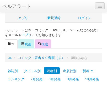
ベルアラート
ベルアラートとは
アプリ
新規登録
ログイン
ヘルプ
ベルアラートは本・コミック・DVD・CD・ゲームなどの発売日
新規登録
をメールや
アプリ
にてお知らせします
ログイン
本
映画
検索
Myカレンダー
本
>
コミック：著者５０音順（ふ）
>
藤咲あゆな
購入管理
雑誌別
タイトル別
著者別
出版社別
新着
Myシェルフ
ランキング
7月発売
8月発売
9月発売
10月発売
プレミアム