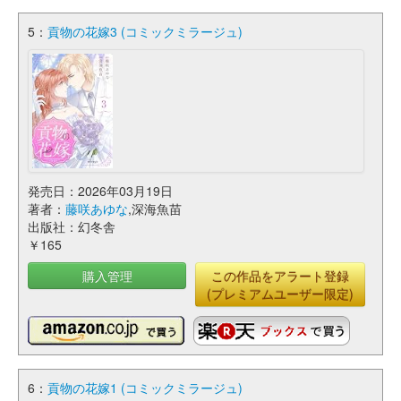
5：
貢物の花嫁3 (コミックミラージュ)
発売日：2026年03月19日
著者：
藤咲あゆな
,深海魚苗
出版社：幻冬舎
￥165
購入管理
この作品をアラート登録
(プレミアムユーザー限定)
6：
貢物の花嫁1 (コミックミラージュ)