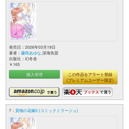
発売日：2026年03月19日
著者：
藤咲あゆな
,深海魚苗
出版社：幻冬舎
￥165
購入管理
この作品をアラート登録
(プレミアムユーザー限定)
7：
貢物の花嫁2 (コミックミラージュ)