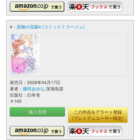
4：
貢物の花嫁4 (コミックミラージュ)
発売日：2026年04月17日
著者：
藤咲あゆな
,深海魚苗
出版社：幻冬舎
￥165
購入管理
この作品をアラート登録
(プレミアムユーザー限定)