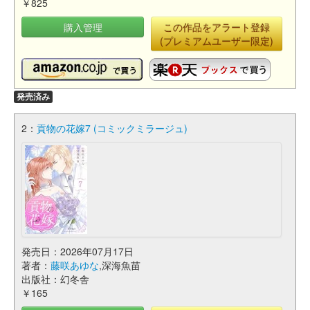
￥825
購入管理
この作品をアラート登録
(プレミアムユーザー限定)
発売済み
2：
貢物の花嫁7 (コミックミラージュ)
発売日：2026年07月17日
著者：
藤咲あゆな
,深海魚苗
出版社：幻冬舎
￥165