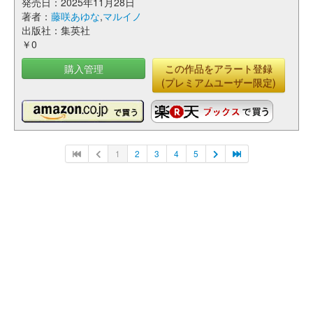
発売日：2025年11月28日
著者：
藤咲あゆな
,
マルイノ
出版社：集英社
￥0
購入管理
この作品をアラート登録
(プレミアムユーザー限定)
1
2
3
4
5