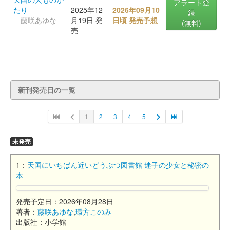
アラート登
たり
2025年12
2026年09月10
録
藤咲あゆな
月19日 発
日頃 発売予想
(無料)
売
新刊発売日の一覧
1
2
3
4
5
未発売
1：
天国にいちばん近いどうぶつ図書館 迷子の少女と秘密の
本
発売予定日：2026年08月28日
著者：
藤咲あゆな
,
環方このみ
出版社：小学館