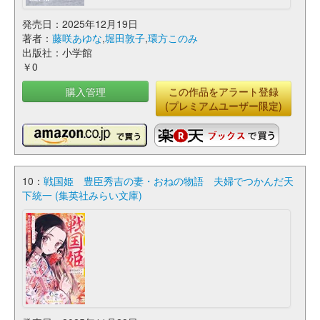
発売日：2025年12月19日
著者：
藤咲あゆな
,
堀田敦子
,
環方このみ
出版社：小学館
￥0
購入管理
この作品をアラート登録
(プレミアムユーザー限定)
10：
戦国姫 豊臣秀吉の妻・おねの物語 夫婦でつかんだ天
下統一 (集英社みらい文庫)