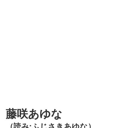
藤咲あゆな
（読み:ふじさきあゆな）