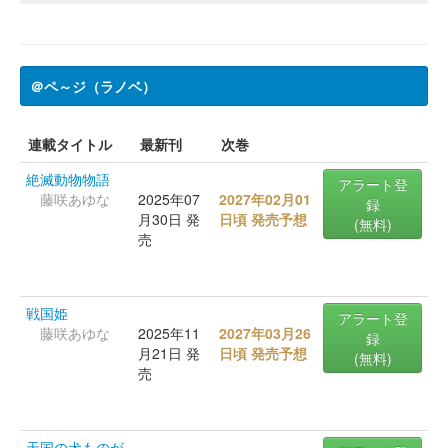
＠ペ～ジ（ラノベ）
連載タイトル
最新刊
次巻
絶滅動物物語
アラート登
藤咲あゆな
2025年07
2027年02月01
録
月30日 発
日頃 発売予想
(無料)
売
戦国姫
アラート登
藤咲あゆな
2025年11
2027年03月26
録
月21日 発
日頃 発売予想
(無料)
売
天国の犬ものが