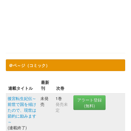
＠ペ～ジ（コミック）
最新
連載タイトル
刊
次巻
後宮転生妃伝～
未発
1巻
アラート登録
前世で国を傾け
売
発売未
(無料)
たので、現世は
定
節約に励みます
～
(連載終了)