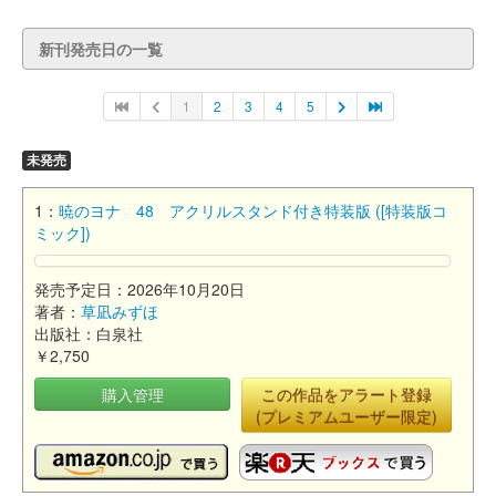
新刊発売日の一覧
1
2
3
4
5
未発売
1：
暁のヨナ 48 アクリルスタンド付き特装版 ([特装版コ
ミック])
発売予定日：2026年10月20日
著者：
草凪みずほ
出版社：白泉社
￥2,750
購入管理
この作品をアラート登録
(プレミアムユーザー限定)