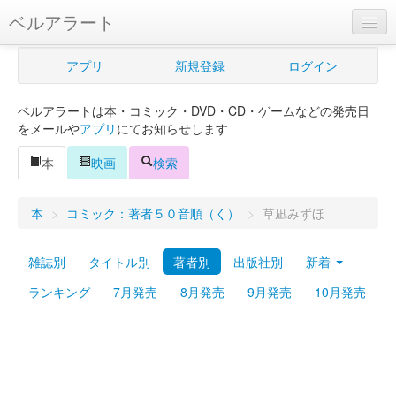
ベルアラート
ベルアラートとは
アプリ
新規登録
ログイン
ヘルプ
ベルアラートは本・コミック・DVD・CD・ゲームなどの発売日
新規登録
をメールや
アプリ
にてお知らせします
ログイン
本
映画
検索
Myカレンダー
本
>
コミック：著者５０音順（く）
>
草凪みずほ
購入管理
雑誌別
タイトル別
著者別
出版社別
新着
Myシェルフ
ランキング
7月発売
8月発売
9月発売
10月発売
プレミアム