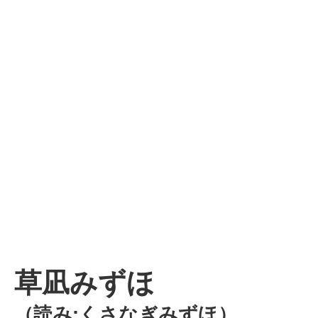
草凪みずほ
（読み:くさなぎみずほ）