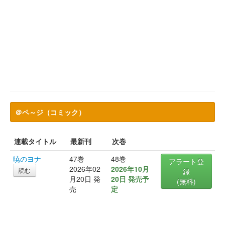
＠ペ～ジ（コミック）
連載タイトル
最新刊
次巻
暁のヨナ
47巻
48巻
アラート登
2026年02
2026年10月
読む
録
月20日 発
20日 発売予
(無料)
売
定