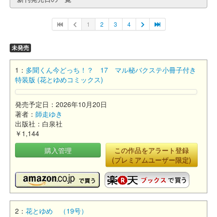
1
2
3
4
未発売
1：
多聞くん今どっち！？ 17 マル秘バクステ小冊子付き
特装版 (花とゆめコミックス)
発売予定日：2026年10月20日
著者：
師走ゆき
出版社：白泉社
￥1,144
購入管理
この作品をアラート登録
(プレミアムユーザー限定)
2：
花とゆめ （19号）