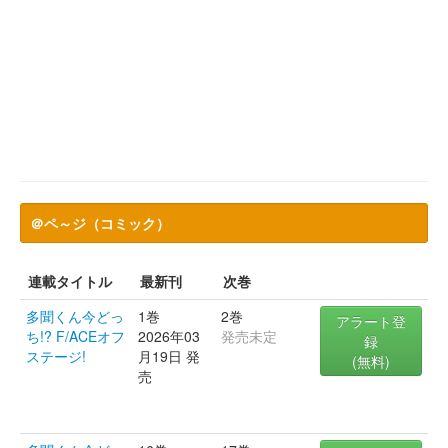
＠ペ～ジ（コミック）
連載タイトル
最新刊
次巻
多聞くん今どっ
1巻
2巻
アラート登
ち!? F/ACEオフ
2026年03
発売未定
録
ステージ!
月19日 発
(無料)
売