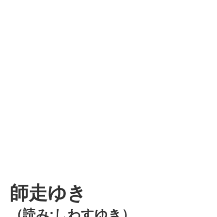
師走ゆき
（読み:しわすゆき）