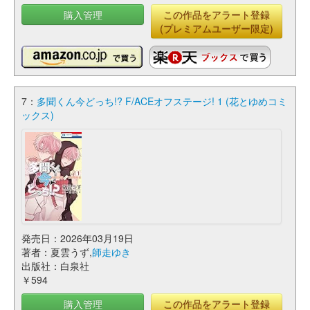
購入管理
この作品をアラート登録
(プレミアムユーザー限定)
7：
多聞くん今どっち!? F/ACEオフステージ! 1 (花とゆめコミ
ックス)
発売日：2026年03月19日
著者：夏雲うず,
師走ゆき
出版社：白泉社
￥594
購入管理
この作品をアラート登録