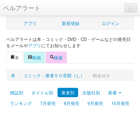
ベルアラート
ベルアラートとは
アプリ
新規登録
ログイン
ヘルプ
ベルアラートは本・コミック・DVD・CD・ゲームなどの発売日
新規登録
をメールや
アプリ
にてお知らせします
ログイン
本
映画
検索
Myカレンダー
本
>
コミック：著者５０音順（し）
>
師走ゆき
購入管理
雑誌別
タイトル別
著者別
出版社別
新着
Myシェルフ
ランキング
7月発売
8月発売
9月発売
10月発売
プレミアム