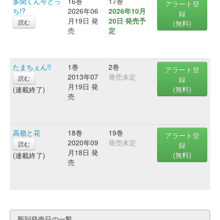
多聞くん今どっ
16巻
17巻
アラート登
ち!?
2026年06
2026年10月
録
月19日 発
20日 発売予
読む
(無料)
売
定
たまちぇん!!
1巻
2巻
アラート登
2013年07
発売未定
読む
録
月19日 発
(無料)
(連載終了)
売
高嶺と花
18巻
19巻
アラート登
2020年09
発売未定
読む
録
月18日 発
(無料)
(連載終了)
売
新刊発売日の一覧